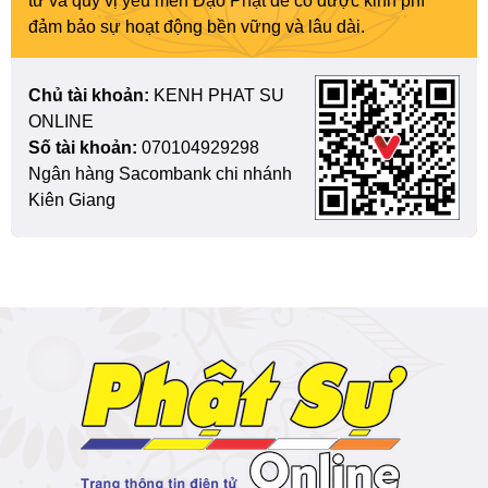
tử và quý vị yêu mến Đạo Phật để có được kinh phí
đảm bảo sự hoạt động bền vững và lâu dài.
Chủ tài khoản:
KENH PHAT SU
ONLINE
Số tài khoản:
070104929298
Ngân hàng Sacombank chi nhánh
Kiên Giang