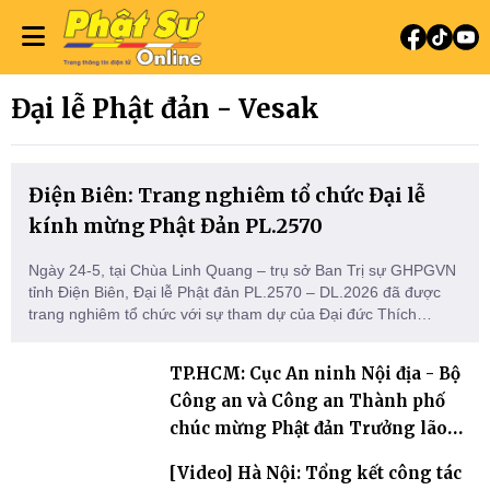
Đại lễ Phật đản - Vesak
Điện Biên: Trang nghiêm tổ chức Đại lễ
kính mừng Phật Đản PL.2570
Ngày 24-5, tại Chùa Linh Quang – trụ sở Ban Trị sự GHPGVN
tỉnh Điện Biên, Đại lễ Phật đản PL.2570 – DL.2026 đã được
trang nghiêm tổ chức với sự tham dự của Đại đức Thích
Nhuận Thanh – UVDK HĐTS, Phó Trưởng ban Trị sự, Trưởng
ban Hoằng pháp GHPGVN tỉnh Điện Biên; chư tôn đức Tăng
TP.HCM: Cục An ninh Nội địa - Bộ
Ni cùng đông đảo Phật tử, nhân dân địa phương. Đại lễ diễn
Công an và Công an Thành phố
ra trong kh
chúc mừng Phật đản Trưởng lão
Hoà thượng Chủ tịch
[Video] Hà Nội: Tổng kết công tác