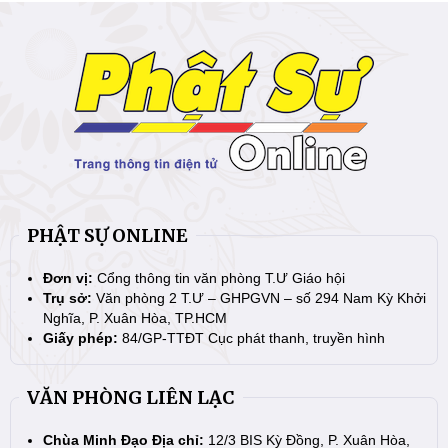
PHẬT SỰ ONLINE
Đơn vị:
Cổng thông tin văn phòng T.Ư Giáo hội
Trụ sở:
Văn phòng 2 T.Ư – GHPGVN – số 294 Nam Kỳ Khởi
Nghĩa, P. Xuân Hòa, TP.HCM
Giấy phép:
84/GP-TTĐT Cục phát thanh, truyền hình
VĂN PHÒNG LIÊN LẠC
Chùa Minh Đạo Địa chỉ:
12/3 BIS Kỳ Đồng, P. Xuân Hòa,