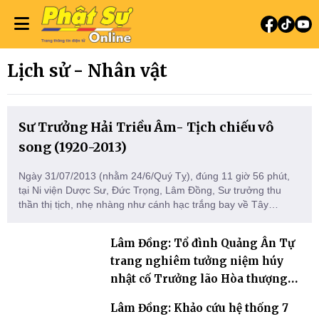
Lịch sử - Nhân vật
Sư Trưởng Hải Triều Âm- Tịch chiếu vô
song (1920-2013)
Ngày 31/07/2013 (nhằm 24/6/Quý Tỵ), đúng 11 giờ 56 phút,
tại Ni viện Dược Sư, Đức Trọng, Lâm Đồng, Sư trưởng thu
thần thị tịch, nhẹ nhàng như cánh hạc trắng bay về Tây
phương, trụ thế 94 tuổi đời, 60 hạ lạp.
Lâm Đồng: Tổ đình Quảng Ân Tự
trang nghiêm tưởng niệm húy
nhật cố Trưởng lão Hòa thượng
khai sơn Thích Hồng Ân
Lâm Đồng: Khảo cứu hệ thống 7