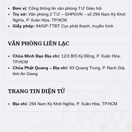
Đơn vị:
Cổng thông tin văn phòng T.Ư Giáo hội
Trụ sở:
Văn phòng 2 T.Ư – GHPGVN – số 294 Nam Kỳ Khởi
Nghĩa, P. Xuân Hòa, TP.HCM
Giấy phép:
84/GP-TTĐT Cục phát thanh, truyền hình
VĂN PHÒNG LIÊN LẠC
Chùa Minh Đạo Địa chỉ:
12/3 BIS Kỳ Đồng, P. Xuân Hòa,
TP.HCM
Chùa Phật Quang – Địa chỉ:
83 Quang Trung, P. Rạch Giá,
tỉnh An Giang
TRANG TIN ĐIỆN TỬ
Địa chỉ:
294 Nam Kỳ Khởi Nghĩa, P. Xuân Hòa, TP.HCM