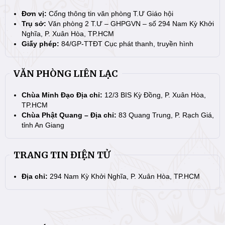
Đơn vị:
Cổng thông tin văn phòng T.Ư Giáo hội
Trụ sở:
Văn phòng 2 T.Ư – GHPGVN – số 294 Nam Kỳ Khởi
Nghĩa, P. Xuân Hòa, TP.HCM
Giấy phép:
84/GP-TTĐT Cục phát thanh, truyền hình
VĂN PHÒNG LIÊN LẠC
Chùa Minh Đạo Địa chỉ:
12/3 BIS Kỳ Đồng, P. Xuân Hòa,
TP.HCM
Chùa Phật Quang – Địa chỉ:
83 Quang Trung, P. Rạch Giá,
tỉnh An Giang
TRANG TIN ĐIỆN TỬ
Địa chỉ:
294 Nam Kỳ Khởi Nghĩa, P. Xuân Hòa, TP.HCM