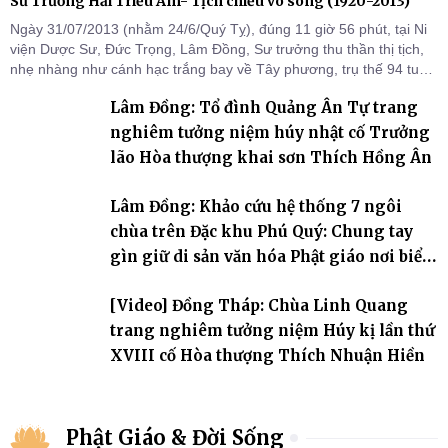
Sư Trưởng Hải Triều Âm- Tịch chiếu vô song (1920-2013)
Ngày 31/07/2013 (nhằm 24/6/Quý Tỵ), đúng 11 giờ 56 phút, tại Ni
viện Dược Sư, Đức Trọng, Lâm Đồng, Sư trưởng thu thần thị tịch,
nhẹ nhàng như cánh hạc trắng bay về Tây phương, trụ thế 94 tuổi
đời, 60 hạ lạp.
Lâm Đồng: Tổ đình Quảng Ân Tự trang
nghiêm tưởng niệm húy nhật cố Trưởng
lão Hòa thượng khai sơn Thích Hồng Ân
Lâm Đồng: Khảo cứu hệ thống 7 ngôi
chùa trên Đặc khu Phú Quý: Chung tay
gìn giữ di sản văn hóa Phật giáo nơi biển
đảo
[Video] Đồng Tháp: Chùa Linh Quang
trang nghiêm tưởng niệm Húy kị lần thứ
XVIII cố Hòa thượng Thích Nhuận Hiền
Phật Giáo & Đời Sống