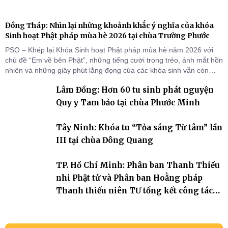
Đồng Tháp: Nhìn lại những khoảnh khắc ý nghĩa của khóa
Sinh hoạt Phật pháp mùa hè 2026 tại chùa Trường Phước
PSO – Khép lại Khóa Sinh hoạt Phật pháp mùa hè năm 2026 với
chủ đề “Em về bên Phật”, những tiếng cười trong trẻo, ánh mắt hồn
nhiên và những giây phút lắng đọng của các khóa sinh vẫn còn
đọng lại dưới mái chùa Trường Phước (xã Tân Hương, tỉnh Đồng
Lâm Đồng: Hơn 60 tu sinh phát nguyện
Tháp). Những tuần tu học ngắn ngủi nhưng đã trở thành hành
trang quý báu, gieo những hạt giống thiện l
Quy y Tam bảo tại chùa Phước Minh
Tây Ninh: Khóa tu “Tỏa sáng Từ tâm” lần
III tại chùa Đông Quang
TP. Hồ Chí Minh: Phân ban Thanh Thiếu
nhi Phật tử và Phân ban Hoằng pháp
Thanh thiếu niên TƯ tổng kết công tác
Phật sự nhiệm kỳ IX (2022 – 2027)