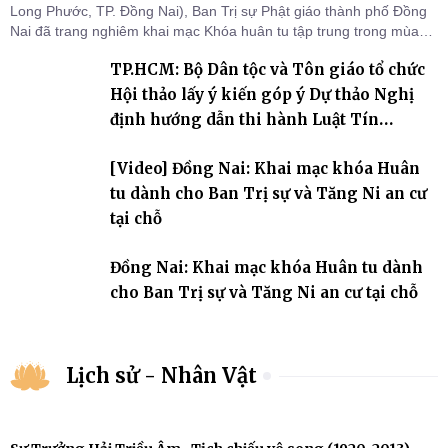
Long Phước, TP. Đồng Nai), Ban Trị sự Phật giáo thành phố Đồng
Nai đã trang nghiêm khai mạc Khóa huân tu tập trung trong mùa
An cư kiết hạ Phật lịch 2570 dành cho chư Tăng hành giả an cư tại
TP.HCM: Bộ Dân tộc và Tôn giáo tổ chức
chỗ khu vực VII, VIII và trường hạ chùa Quốc Ân Khải Tường.
Hội thảo lấy ý kiến góp ý Dự thảo Nghị
định hướng dẫn thi hành Luật Tín
ngưỡng, tôn giáo
[Video] Đồng Nai: Khai mạc khóa Huân
tu dành cho Ban Trị sự và Tăng Ni an cư
tại chỗ
Đồng Nai: Khai mạc khóa Huân tu dành
cho Ban Trị sự và Tăng Ni an cư tại chỗ
Lịch sử - Nhân Vật