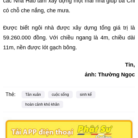
các Nhà Hảo tâm xây dựng một mái nhà giúp bà Chỉ
có chỗ che nắng, che mưa.
Được biết ngôi nhà được xây dựng tổng giá trị là
59.260.000 đồng. Với chiều ngang là 4m, chiều dài
11m, nền được lót gạch bông.
Tin,
ảnh: Thường Ngọc
Thẻ:
Tân xuân
cuộc sống
sinh kế
hoàn cảnh khó khăn