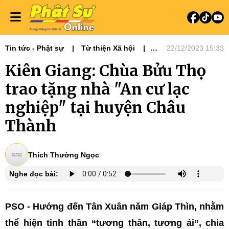
Tin tức - Phật sự
Từ thiện Xã hội
22/12/2023 15:33
Phật sự miền Tây
Kiên Giang: Chùa Bửu Thọ
Chương trình An cư lạc nghiệp
trao tặng nhà "An cư lạc
nghiệp" tại huyện Châu
Thành
Thích Thường Ngọc
Nghe đọc bài:
PSO - Hướng đến Tân Xuân năm Giáp Thìn, nhằm
thể hiện tinh thần “tương thân, tương ái”, chia