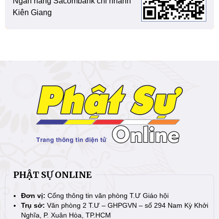
Ngân hàng Sacombank chi nhánh
Kiên Giang
PHẬT SỰ ONLINE
Đơn vị:
Cổng thông tin văn phòng T.Ư Giáo hội
Trụ sở:
Văn phòng 2 T.Ư – GHPGVN – số 294 Nam Kỳ Khởi
Nghĩa, P. Xuân Hòa, TP.HCM