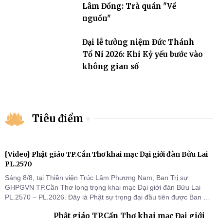
Lâm Đồng: Trà quán "Về
nguồn"
Đại lễ tưởng niệm Đức Thánh
Tổ Ni 2026: Khi Kỷ yếu bước vào
không gian số
Tiêu điểm
[Video] Phật giáo TP.Cần Thơ khai mạc Đại giới đàn Bửu Lai
PL.2570
Sáng 8/8, tại Thiền viện Trúc Lâm Phương Nam, Ban Trị sự
GHPGVN TP.Cần Thơ long trọng khai mạc Đại giới đàn Bửu Lai
PL.2570 – PL.2026. Đây là Phật sự trọng đại đầu tiên được Ban Trị
sự triển khai sau thành công của Đại hội Phật giáo thành phố lần
Phật giáo TP.Cần Thơ khai mạc Đại giới
thứ I, thể hiện sự quan tâm đối với công tác truyền giới, đào tạo