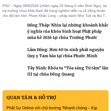
PSO – Ngày 08/8/2026 (nhằm ngày 25 tháng 6 năm Bính Ngọ), tại
hạ trường chùa Khải Nam đã trang nghiêm diễn ra Lễ hằng thuận
cho đôi tân hôn: Phạm Khắc Long – pháp danh Như Tuệ và Bùi Thị
Thu – pháp danh Nguyệt Ân.
Đồng Tháp: Nhìn lại những khoảnh khắc
ý nghĩa của khóa Sinh hoạt Phật pháp
mùa hè 2026 tại chùa Trường Phước
Lâm Đồng: Hơn 60 tu sinh phát nguyện
Quy y Tam bảo tại chùa Phước Minh
Tây Ninh: Khóa tu “Tỏa sáng Từ tâm” lần
III tại chùa Đông Quang
QUAN TÂM & HỖ TRỢ
Phật Sự Online với chủ trương “Nhanh chóng – Kịp