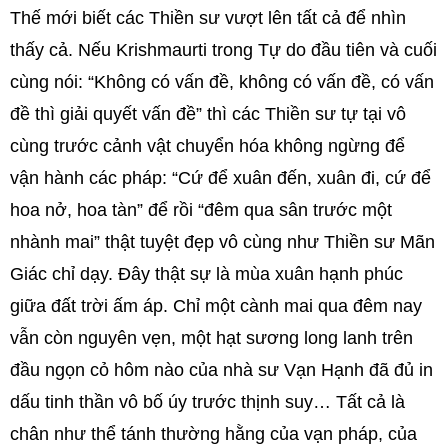
Thế mới biết các Thiền sư vượt lên tất cả để nhìn
thấy cả. Nếu Krishmaurti trong Tự do đầu tiên và cuối
cùng nói: “Không có vấn đề, không có vấn đề, có vấn
đề thì giải quyết vấn đề” thì các Thiền sư tự tại vô
cùng trước cảnh vật chuyển hóa không ngừng để
vận hành các pháp: “Cứ để xuân đến, xuân đi, cứ để
hoa nở, hoa tàn” để rồi “đêm qua sân trước một
nhành mai” thật tuyệt đẹp vô cùng như Thiền sư Mãn
Giác chỉ dạy. Đây thật sự là mùa xuân hạnh phúc
giữa đất trời ấm áp. Chỉ một cành mai qua đêm nay
vẫn còn nguyên vẹn, một hạt sương long lanh trên
đầu ngọn cỏ hôm nào của nhà sư Vạn Hạnh đã đủ in
dấu tinh thần vô bố úy trước thịnh suy… Tất cả là
chân như thể tánh thường hằng của vạn pháp, của