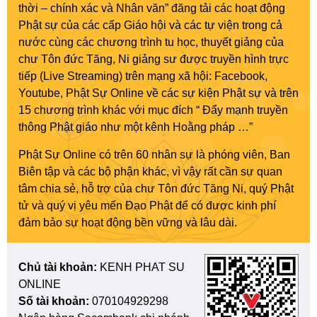
thời – chính xác và Nhân văn” đăng tải các hoạt động
Phật sự của các cấp Giáo hội và các tự viện trong cả
nước cùng các chương trình tu học, thuyết giảng của
chư Tôn đức Tăng, Ni giảng sư được truyền hình trực
tiếp (Live Streaming) trên mạng xã hội: Facebook,
Youtube, Phật Sự Online về các sự kiện Phật sự và trên
15 chương trình khác với mục đích “ Đẩy mạnh truyền
thông Phật giáo như một kênh Hoằng pháp …”
Phật Sự Online có trên 60 nhân sự là phóng viên, Ban
Biên tập và các bộ phận khác, vì vậy rất cần sự quan
tâm chia sẻ, hỗ trợ của chư Tôn đức Tăng Ni, quý Phật
tử và quý vị yêu mến Đạo Phật để có được kinh phí
đảm bảo sự hoạt động bền vững và lâu dài.
Chủ tài khoản:
KENH PHAT SU
ONLINE
Số tài khoản:
070104929298