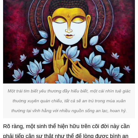
Một trái tim biết yêu thương đầy hiểu biết, một cái nhìn tuệ giác
thuờng xuyên quán chiếu, tất cả sẽ an trú trong mùa xuân
thường tại vĩnh hằng với nhiều nguồn sống an lạc, hoan hỷ.
Rõ ràng, một sinh thể hiện hữu trên cõi đời này cần
phải tiếp cận sự thật như thế để lòng được bình an