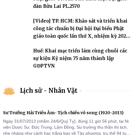
Tăng tài và tiếp nối mạng mạch Tăng-g
đàn Bửu Lai PL.2570
[Video] TP. HCM: Khảo sát và triển khai
công tác chuẩn bị Đại hội Đại biểu Phật
giáo toàn quốc lần thứ X, nhiệm kỳ 2026-
2031
Huế: Khai mạc triển lãm cùng chuỗi các
sự kiện Kỷ niệm 75 năm thành lập
GĐPTVN
Lịch sử - Nhân Vật
Sư Trưởng Hải Triều Âm- Tịch chiếu vô song (1920-2013)
Ngày 31/07/2013 (nhằm 24/6/Quý Tỵ), đúng 11 giờ 56 phút, tại Ni
viện Dược Sư, Đức Trọng, Lâm Đồng, Sư trưởng thu thần thị tịch,
nhẹ nhàng như cánh hạc trắng bay về Tây phương, trụ thế 94 tuổi