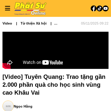
Video
Từ thiện Xã hội
05/11/2025 09:22
Video tin tức
Phật sự miền Bắc
Ni giới
Tin Tức Hoạt Động
Từ Thiện Xã Hội
[Video] Tuyên Quang: Trao tặng gần
2.000 phần quà cho học sinh vùng
cao Khâu Vai
Ngọc Hằng