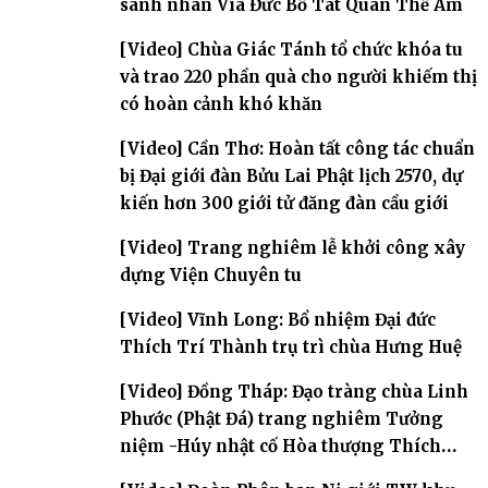
sanh nhân Vía Đức Bồ Tát Quán Thế Âm
[Video] Chùa Giác Tánh tổ chức khóa tu
và trao 220 phần quà cho người khiếm thị
có hoàn cảnh khó khăn
[Video] Cần Thơ: Hoàn tất công tác chuẩn
bị Đại giới đàn Bửu Lai Phật lịch 2570, dự
kiến hơn 300 giới tử đăng đàn cầu giới
[Video] Trang nghiêm lễ khởi công xây
dựng Viện Chuyên tu
[Video] Vĩnh Long: Bổ nhiệm Đại đức
Thích Trí Thành trụ trì chùa Hưng Huệ
[Video] Đồng Tháp: Đạo tràng chùa Linh
Phước (Phật Đá) trang nghiêm Tưởng
niệm -Húy nhật cố Hòa thượng Thích
Nhuận Sanh lần thứ 11