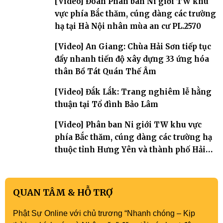
[Video] Đoàn Phân ban Ni giới TW khu
vực phía Bắc thăm, cúng dàng các trường
hạ tại Hà Nội nhân mùa an cư PL.2570
[Video] An Giang: Chùa Hải Sơn tiếp tục
đẩy nhanh tiến độ xây dựng 33 ứng hóa
thân Bồ Tát Quán Thế Âm
[Video] Đắk Lắk: Trang nghiêm lễ hằng
thuận tại Tổ đình Bảo Lâm
[Video] Phân ban Ni giới TW khu vực
phía Bắc thăm, cúng dàng các trường hạ
thuộc tỉnh Hưng Yên và thành phố Hải
Phòng
QUAN TÂM & HỖ TRỢ
Phật Sự Online với chủ trương “Nhanh chóng – Kịp