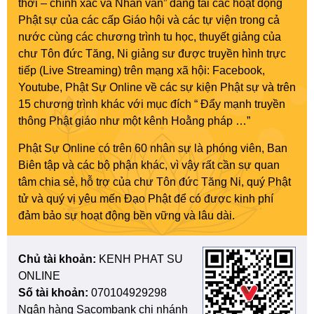
thời – chính xác và Nhân văn” đăng tải các hoạt động
Phật sự của các cấp Giáo hội và các tự viện trong cả
nước cùng các chương trình tu học, thuyết giảng của
chư Tôn đức Tăng, Ni giảng sư được truyền hình trực
tiếp (Live Streaming) trên mạng xã hội: Facebook,
Youtube, Phật Sự Online về các sự kiện Phật sự và trên
15 chương trình khác với mục đích “ Đẩy mạnh truyền
thông Phật giáo như một kênh Hoằng pháp …”
Phật Sự Online có trên 60 nhân sự là phóng viên, Ban
Biên tập và các bộ phận khác, vì vậy rất cần sự quan
tâm chia sẻ, hỗ trợ của chư Tôn đức Tăng Ni, quý Phật
tử và quý vị yêu mến Đạo Phật để có được kinh phí
đảm bảo sự hoạt động bền vững và lâu dài.
Chủ tài khoản:
KENH PHAT SU
ONLINE
Số tài khoản:
070104929298
Ngân hàng Sacombank chi nhánh