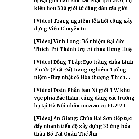
bị Đại giới đàn Bửu Lai Phật lịch 2570, dự
kiến hơn 300 giới tử đăng đàn cầu giới
[Video] Trang nghiêm lễ khởi công xây
dựng Viện Chuyên tu
[Video] Vĩnh Long: Bổ nhiệm Đại đức
Thích Trí Thành trụ trì chùa Hưng Huệ
[Video] Đồng Tháp: Đạo tràng chùa Linh
Phước (Phật Đá) trang nghiêm Tưởng
niệm -Húy nhật cố Hòa thượng Thích
Nhuận Sanh lần thứ 11
[Video] Đoàn Phân ban Ni giới TW khu
vực phía Bắc thăm, cúng dàng các trường
hạ tại Hà Nội nhân mùa an cư PL.2570
[Video] An Giang: Chùa Hải Sơn tiếp tục
đẩy nhanh tiến độ xây dựng 33 ứng hóa
thân Bồ Tát Quán Thế Âm