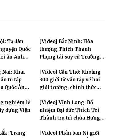
ội: Tạ đàn
[Video] Bắc Ninh: Hòa
 nguyện Quốc
thượng Thích Thanh
tri ân Anh
Phụng tái suy cử Trưởng
Ban Trị sự GHPGVN tỉnh
 Nai: Khai
[Video] Cần Thơ: Khoảng
ân tu tập
300 giới tử vân tập về hai
ùa Quốc Ân
giới trường, chính thức
bước vào ngày đầu Đại giới
ng nghiêm lễ
[Video] Vĩnh Long: Bổ
đàn Bửu Lai PL.2570
ây dựng Viện
nhiệm Đại đức Thích Trí
Thành trụ trì chùa Hưng
Huệ
Lắk: Trang
[Video] Phân ban Ni giới