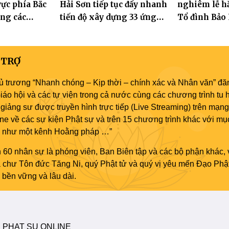
ực phía Bắc
Hải Sơn tiếp tục đẩy nhanh
nghiêm lễ hằ
ng các
tiến độ xây dựng 33 ứng
Tổ đình Bảo
 Hà Nội nhân
hóa thân Bồ Tát Quán Thế
2570
Âm
 TRỢ
ủ trương “Nhanh chóng – Kịp thời – chính xác và Nhân văn” đăn
áo hội và các tự viện trong cả nước cùng các chương trình tu h
giảng sư được truyền hình trực tiếp (Live Streaming) trên mạng
ne về các sự kiện Phật sự và trên 15 chương trình khác với mụ
áo như một kênh Hoằng pháp …”
 60 nhân sự là phóng viên, Ban Biên tập và các bộ phận khác, 
ủa chư Tôn đức Tăng Ni, quý Phật tử và quý vị yêu mến Đạo Phậ
bền vững và lâu dài.
 PHAT SU ONLINE