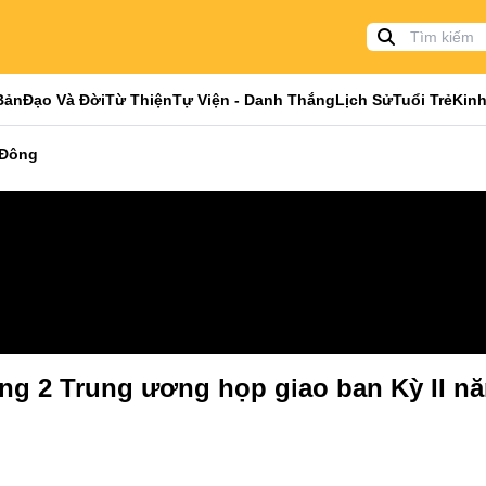
Bản
Đạo Và Đời
Từ Thiện
Tự Viện - Danh Thắng
Lịch Sử
Tuổi Trẻ
Kinh
 Đông
ng 2 Trung ương họp giao ban Kỳ II n