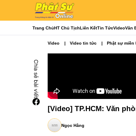
Trang Chủ
HT Chủ Tịch
Liên Kết
Tin Tức
Video
Văn 
Video
Video tin tức
Phật sự miền
[Video] TP.HCM: Văn phò
Ngọc Hằng