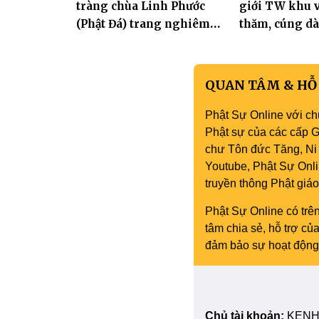
tràng chùa Linh Phước
giới TW khu v
(Phật Đá) trang nghiêm
thăm, cúng dà
Tưởng niệm -Húy nhật cố
trường hạ tại
Hòa thượng Thích Nhuận
mùa an cư PL.
Sanh lần thứ 11
QUAN TÂM & HỖ
Phật Sự Online với ch
Phật sự của các cấp Gi
chư Tôn đức Tăng, Ni 
Youtube, Phật Sự Onli
truyền thông Phật gi
Phật Sự Online có trên
tâm chia sẻ, hỗ trợ c
đảm bảo sự hoạt động 
Chủ tài khoản:
KENH