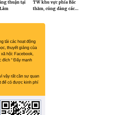
ng thuận tại
TW khu vực phía Bắc
 Lâm
thăm, cúng dàng các
trường hạ thuộc tỉnh Hưng
Yên và thành phố Hải
Phòng
g tải các hoạt động
ọc, thuyết giảng của
 xã hội: Facebook,
c đích “ Đẩy mạnh
vì vậy rất cần sự quan
t để có được kinh phí