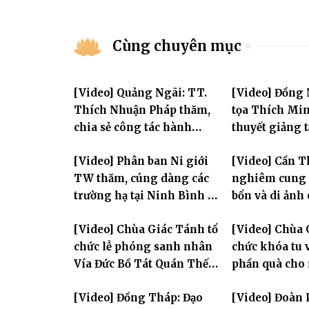
Cùng chuyên mục
[Video] Quảng Ngãi: TT.
[Video] Đồng
Thích Nhuận Pháp thăm,
tọa Thích Mi
chia sẻ công tác hành
thuyết giảng 
chính Giáo hội và sách tấn
Huân tu tập t
[Video] Phân ban Ni giới
[Video] Cần T
chư hành giả Ni
TW thăm, cúng dàng các
nghiêm cung 
trường hạ tại Ninh Bình và
bổn và di ảnh
Hưng Yên: Lan tỏa tinh
lão Hòa thượn
[Video] Chùa Giác Tánh tổ
[Video] Chùa 
thần hộ trì Tam bảo
Tôn hiệu Đại g
chức lễ phóng sanh nhân
chức khóa tu v
hai giới trườ
Vía Đức Bồ Tát Quán Thế
phần quà cho
Âm
thị có hoàn c
[Video] Đồng Tháp: Đạo
[Video] Đoàn 