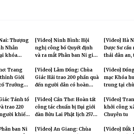
 Nai: Thượng
[Video] Ninh Bình: Hội
[Video] Hà N
nh Nhẫn
nghị công bố Quyết định
Dược Sư cầu
tại khóa
và ra mắt Phân ban Ni giới
thái dân an, 
rung PL.2570
tỉnh nhiệm kỳ 2026-2031
hùng Liệt sĩ
hơ: Trang
[Video] Lâm Đồng: Chùa
[Video] Đồng
thỉnh Giới
Giác Hải trao 200 phần quà
mạc Khóa hu
 cố Trưởng
đến người dân có hoàn
trung tại ch
g Bửu Lai –
cảnh khó khăn tại xã Đơn
Khải Tường
Giác Tánh tổ
[Video] Cần Thơ: Hoàn tất
[Video] Tra
iới đàn – về
Dương
à trao 220
công tác chuẩn bị Đại giới
khởi công x
ng
 người khiếm
đàn Bửu Lai Phật lịch 2570,
Chuyên tu
ảnh khó khăn
dự kiến hơn 300 giới tử
Phân ban Ni
[Video] An Giang: Chùa
[Video] Đắk 
đăng đàn cầu giới