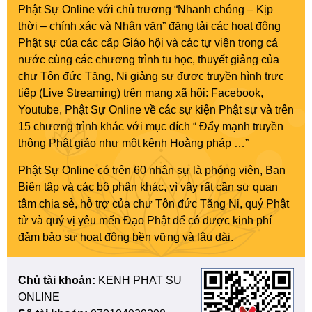
Phật Sự Online với chủ trương “Nhanh chóng – Kịp
thời – chính xác và Nhân văn” đăng tải các hoạt động
Phật sự của các cấp Giáo hội và các tự viện trong cả
nước cùng các chương trình tu học, thuyết giảng của
chư Tôn đức Tăng, Ni giảng sư được truyền hình trực
tiếp (Live Streaming) trên mạng xã hội: Facebook,
Youtube, Phật Sự Online về các sự kiện Phật sự và trên
15 chương trình khác với mục đích “ Đẩy mạnh truyền
thông Phật giáo như một kênh Hoằng pháp …”
Phật Sự Online có trên 60 nhân sự là phóng viên, Ban
Biên tập và các bộ phận khác, vì vậy rất cần sự quan
tâm chia sẻ, hỗ trợ của chư Tôn đức Tăng Ni, quý Phật
tử và quý vị yêu mến Đạo Phật để có được kinh phí
đảm bảo sự hoạt động bền vững và lâu dài.
Chủ tài khoản:
KENH PHAT SU
ONLINE