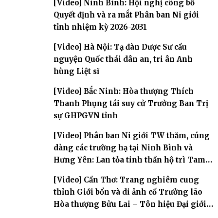
[Video] Ninh Bình: Hội nghị công bố
Quyết định và ra mắt Phân ban Ni giới
tỉnh nhiệm kỳ 2026-2031
[Video] Hà Nội: Tạ đàn Dược Sư cầu
nguyện Quốc thái dân an, tri ân Anh
hùng Liệt sĩ
[Video] Bắc Ninh: Hòa thượng Thích
Thanh Phụng tái suy cử Trưởng Ban Trị
sự GHPGVN tỉnh
[Video] Phân ban Ni giới TW thăm, cúng
dàng các trường hạ tại Ninh Bình và
Hưng Yên: Lan tỏa tinh thần hộ trì Tam
bảo
[Video] Cần Thơ: Trang nghiêm cung
thỉnh Giới bổn và di ảnh cố Trưởng lão
Hòa thượng Bửu Lai – Tôn hiệu Đại giới
đàn – về hai giới trường