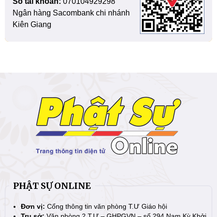
Số tài khoản:
070104929298
Ngân hàng Sacombank chi nhánh
Kiên Giang
PHẬT SỰ ONLINE
Đơn vị:
Cổng thông tin văn phòng T.Ư Giáo hội
Trụ sở:
Văn phòng 2 T.Ư – GHPGVN – số 294 Nam Kỳ Khởi