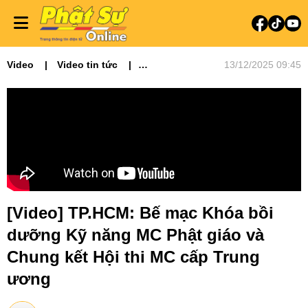
Video
Video tin tức
13/12/2025 09:45
Phật sự miền Đông
Ni giới
Tin Tức Hoạt Động
[Video] TP.HCM: Bế mạc Khóa bồi
dưỡng Kỹ năng MC Phật giáo và
Chung kết Hội thi MC cấp Trung
ương