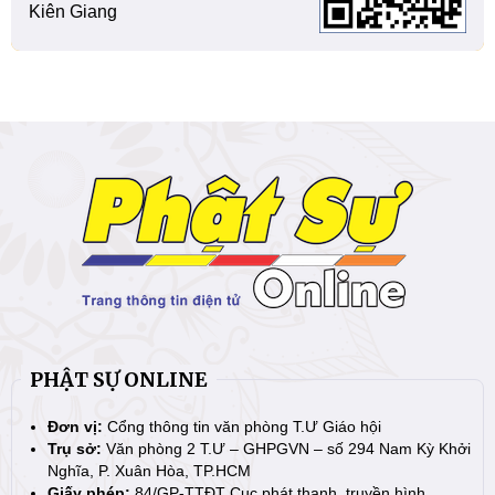
Kiên Giang
PHẬT SỰ ONLINE
Đơn vị:
Cổng thông tin văn phòng T.Ư Giáo hội
Trụ sở:
Văn phòng 2 T.Ư – GHPGVN – số 294 Nam Kỳ Khởi
Nghĩa, P. Xuân Hòa, TP.HCM
Giấy phép:
84/GP-TTĐT Cục phát thanh, truyền hình