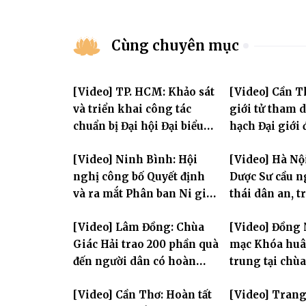
Cùng chuyên mục
[Video] TP. HCM: Khảo sát
[Video] Cần T
và triển khai công tác
giới tử tham 
chuẩn bị Đại hội Đại biểu
hạch Đại giới
Phật giáo toàn quốc lần
PL.2570
[Video] Ninh Bình: Hội
[Video] Hà Nộ
thứ X, nhiệm kỳ 2026-2031
nghị công bố Quyết định
Dược Sư cầu 
và ra mắt Phân ban Ni giới
thái dân an, t
tỉnh nhiệm kỳ 2026-2031
hùng Liệt sĩ
[Video] Lâm Đồng: Chùa
[Video] Đồng 
Giác Hải trao 200 phần quà
mạc Khóa huân
đến người dân có hoàn
trung tại chù
cảnh khó khăn tại xã Đơn
Khải Tường
[Video] Cần Thơ: Hoàn tất
[Video] Tran
Dương