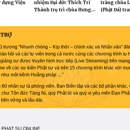
y dựng Viện
nhiệm Đại đức Thích Trí
tràng chùa 
Thành trụ trì chùa Hưng
(Phật Đá) t
Huệ
Tưởng niệm 
Hòa thượng
Sanh lần thứ
 TRỢ
ủ trương “Nhanh chóng – Kịp thời – chính xác và Nhân văn” đăn
áo hội và các tự viện trong cả nước cùng các chương trình tu h
giảng sư được truyền hình trực tiếp (Live Streaming) trên mạng
ne về các sự kiện Phật sự và trên 15 chương trình khác với mụ
áo như một kênh Hoằng pháp …”
 60 nhân sự là phóng viên, Ban Biên tập và các bộ phận khác, 
ủa chư Tôn đức Tăng Ni, quý Phật tử và quý vị yêu mến Đạo Phậ
bền vững và lâu dài.
 PHAT SU ONLINE