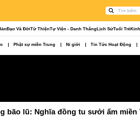
Bản
Đạo Và Đời
Từ Thiện
Tự Viện - Danh Thắng
Lịch Sử
Tuổi Trẻ
Kinh
ức
Phật sự miền Trung
Ni giới
Tin Tức Hoạt Động
ng bão lũ: Nghĩa đồng tu sưởi ấm miền