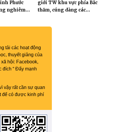
Linh Phước
giới TW khu vực phía Bắc
rang nghiêm
thăm, cúng dàng các
-Húy nhật cố
trường hạ tại Hà Nội nhân
 Thích Nhuận
mùa an cư PL.2570
 11
g tải các hoạt động
ọc, thuyết giảng của
 xã hội: Facebook,
c đích “ Đẩy mạnh
vì vậy rất cần sự quan
t để có được kinh phí