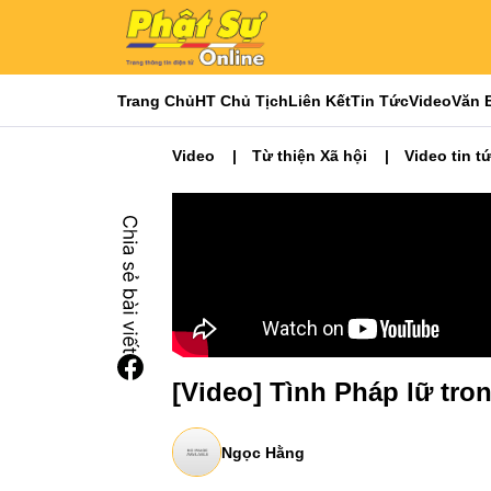
Trang Chủ
HT Chủ Tịch
Liên Kết
Tin Tức
Video
Văn 
Video
Từ thiện Xã hội
Video tin t
[Video] Tình Pháp lữ tro
Ngọc Hằng