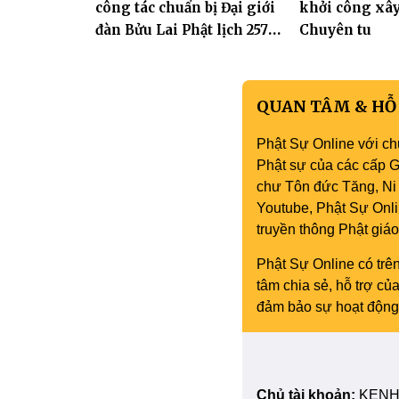
công tác chuẩn bị Đại giới
khởi công xâ
đàn Bửu Lai Phật lịch 2570,
Chuyên tu
dự kiến hơn 300 giới tử
đăng đàn cầu giới
QUAN TÂM & HỖ
Phật Sự Online với ch
Phật sự của các cấp Gi
chư Tôn đức Tăng, Ni 
Youtube, Phật Sự Onli
truyền thông Phật gi
Phật Sự Online có trên
tâm chia sẻ, hỗ trợ c
đảm bảo sự hoạt động 
Chủ tài khoản:
KENH