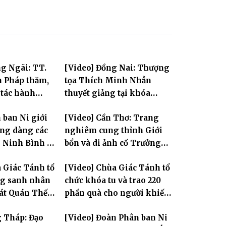
g Ngãi: TT.
[Video] Đồng Nai: Thượng
 Pháp thăm,
tọa Thích Minh Nhẫn
 tác hành
thuyết giảng tại khóa
ội và sách tấn
Huân tu tập trung PL.2570
 ban Ni giới
[Video] Cần Thơ: Trang
ả Ni
ng dàng các
nghiêm cung thỉnh Giới
i Ninh Bình và
bổn và di ảnh cố Trưởng
n tỏa tinh
lão Hòa thượng Bửu Lai –
 Giác Tánh tổ
[Video] Chùa Giác Tánh tổ
Tam bảo
Tôn hiệu Đại giới đàn – về
ng sanh nhân
chức khóa tu và trao 220
hai giới trường
Tát Quán Thế
phần quà cho người khiếm
thị có hoàn cảnh khó khăn
g Tháp: Đạo
[Video] Đoàn Phân ban Ni