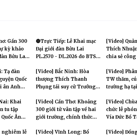
hơ: Gần 300
🔴Trực Tiếp: Lễ Khai mạc
[Video] Quản
dự kỳ khảo
Đại giới đàn Bửu Lai
Thích Nhuận
 đàn Bửu Lai
PL.2570 - DL.2026 do BTS
chia sẻ công
GHPGVN TP. Cần Thơ tổ
chính Giáo h
i: Tạ đàn
[Video] Bắc Ninh: Hòa
[Video] Phân
chức
chư hành gi
nguyện Quốc
thượng Thích Thanh
TW thăm, cú
ri ân Anh
Phụng tái suy cử Trưởng
trường hạ tạ
Ban Trị sự GHPGVN tỉnh
Hưng Yên: La
Nai: Khai
[Video] Cần Thơ: Khoảng
[Video] Chùa
thần hộ trì 
 tu tập
300 giới tử vân tập về hai
chức lễ phó
a Quốc Ân
giới trường, chính thức
Vía Đức Bồ 
bước vào ngày đầu Đại giới
Âm
g nghiêm lễ
[Video] Vĩnh Long: Bổ
[Video] Đồn
đàn Bửu Lai PL.2570