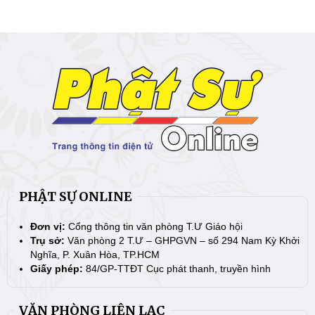
PHẬT SỰ ONLINE
Đơn vị:
Cổng thông tin văn phòng T.Ư Giáo hội
Trụ sở:
Văn phòng 2 T.Ư – GHPGVN – số 294 Nam Kỳ Khởi
Nghĩa, P. Xuân Hòa, TP.HCM
Giấy phép:
84/GP-TTĐT Cục phát thanh, truyền hình
VĂN PHÒNG LIÊN LẠC