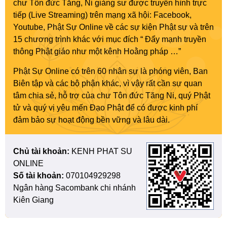
chư Tôn đức Tăng, Ni giảng sư được truyền hình trực
tiếp (Live Streaming) trên mạng xã hội: Facebook,
Youtube, Phật Sự Online về các sự kiện Phật sự và trên
15 chương trình khác với mục đích “ Đẩy mạnh truyền
thông Phật giáo như một kênh Hoằng pháp …”
Phật Sự Online có trên 60 nhân sự là phóng viên, Ban
Biên tập và các bộ phận khác, vì vậy rất cần sự quan
tâm chia sẻ, hỗ trợ của chư Tôn đức Tăng Ni, quý Phật
tử và quý vị yêu mến Đạo Phật để có được kinh phí
đảm bảo sự hoạt động bền vững và lâu dài.
Chủ tài khoản:
KENH PHAT SU
ONLINE
Số tài khoản:
070104929298
Ngân hàng Sacombank chi nhánh
Kiên Giang