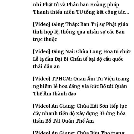
nhi Phật tử và Phân ban Hoằng pháp
Thanh thiếu niên TƯ tổng kết công tác
Phật sự nhiệm kỳ IX (2022 – 2027)
[Video] Đồng Tháp: Ban Trị sự Phật giáo
tỉnh họp lệ, thông qua nhân sự các Ban
trực thuộc
[Video] Đồng Nai: Chùa Long Hoa tổ chức
Lễ tạ đàn Đại Bi Chẩn tế bạt độ cầu quốc
thái dân an
[Video] TP.HCM: Quan Âm Tu Viện trang
nghiêm lễ hoa đăng vía Đức Bồ tát Quán
Thế Âm thành đạo
[Video] An Giang: Chùa Hải Sơn tiếp tục
đẩy nhanh tiến độ xây dựng 33 ứng hóa
thân Bồ Tát Quán Thế Âm
[Video] An Giang: Chùa Bửu Thọ trang