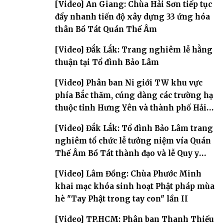
[Video] An Giang: Chùa Hải Sơn tiếp tục
đẩy nhanh tiến độ xây dựng 33 ứng hóa
thân Bồ Tát Quán Thế Âm
[Video] Đắk Lắk: Trang nghiêm lễ hằng
thuận tại Tổ đình Bảo Lâm
[Video] Phân ban Ni giới TW khu vực
phía Bắc thăm, cúng dàng các trường hạ
thuộc tỉnh Hưng Yên và thành phố Hải
Phòng
[Video] Đắk Lắk: Tổ đình Bảo Lâm trang
nghiêm tổ chức lễ tưởng niệm vía Quán
Thế Âm Bồ Tát thành đạo và lễ Quy y
Tam bảo
[Video] Lâm Đồng: Chùa Phước Minh
khai mạc khóa sinh hoạt Phật pháp mùa
hè "Tay Phật trong tay con" lần II
[Video] TP.HCM: Phân ban Thanh Thiếu