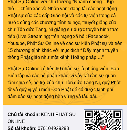
Phật Sự Online với chủ trương “Nhanh chóng – Kịp
thời – chính xác và Nhân văn” đăng tải các hoạt động
Phật sự của các cấp Giáo hội và các tự viện trong cả
nước cùng các chương trình tu học, thuyết giảng của
chư Tôn đức Tăng, Ni giảng sư được truyền hình trực
tiếp (Live Streaming) trên mạng xã hội: Facebook,
Youtube, Phật Sự Online về các sự kiện Phật sự và trên
15 chương trình khác với mục đích “ Đẩy mạnh truyền
thông Phật giáo như một kênh Hoằng pháp …”
Phật Sự Online có trên 60 nhân sự là phóng viên, Ban
Biên tập và các bộ phận khác, vì vậy rất cần sự quan
tâm chia sẻ, hỗ trợ của chư Tôn đức Tăng Ni, quý Phật
tử và quý vị yêu mến Đạo Phật để có được kinh phí
đảm bảo sự hoạt động bền vững và lâu dài.
Chủ tài khoản:
KENH PHAT SU
ONLINE
Số tài khoản:
070104929298