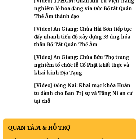
[Video] TP.HCM: Quan Âm Tu Viện trang
nghiêm lễ hoa đăng vía Đức Bồ tát Quán
Thế Âm thành đạo
[Video] An Giang: Chùa Hải Sơn tiếp tục
đẩy nhanh tiến độ xây dựng 33 ứng hóa
thân Bồ Tát Quán Thế Âm
[Video] An Giang: Chùa Bửu Thọ trang
nghiêm tổ chức lễ Cổ Phật khất thực và
khai kinh Địa Tạng
[Video] Đồng Nai: Khai mạc khóa Huân
tu dành cho Ban Trị sự và Tăng Ni an cư
tại chỗ
QUAN TÂM & HỖ TRỢ