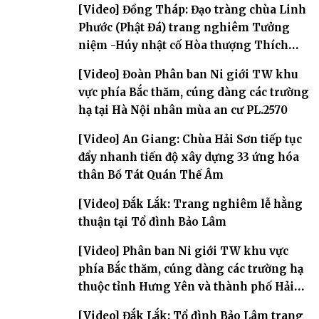
[Video] Đồng Tháp: Đạo tràng chùa Linh
Phước (Phật Đá) trang nghiêm Tưởng
niệm -Húy nhật cố Hòa thượng Thích
Nhuận Sanh lần thứ 11
[Video] Đoàn Phân ban Ni giới TW khu
vực phía Bắc thăm, cúng dàng các trường
hạ tại Hà Nội nhân mùa an cư PL.2570
[Video] An Giang: Chùa Hải Sơn tiếp tục
đẩy nhanh tiến độ xây dựng 33 ứng hóa
thân Bồ Tát Quán Thế Âm
[Video] Đắk Lắk: Trang nghiêm lễ hằng
thuận tại Tổ đình Bảo Lâm
[Video] Phân ban Ni giới TW khu vực
phía Bắc thăm, cúng dàng các trường hạ
thuộc tỉnh Hưng Yên và thành phố Hải
Phòng
[Video] Đắk Lắk: Tổ đình Bảo Lâm trang