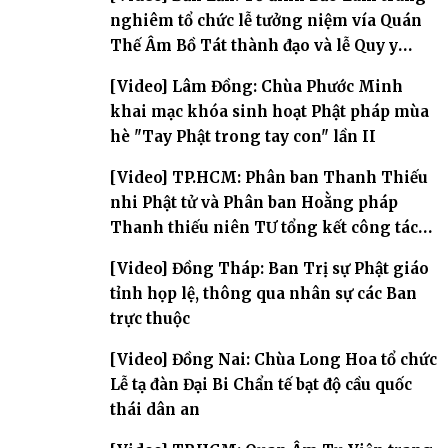
nghiêm tổ chức lễ tưởng niệm vía Quán
Thế Âm Bồ Tát thành đạo và lễ Quy y
Tam bảo
[Video] Lâm Đồng: Chùa Phước Minh
khai mạc khóa sinh hoạt Phật pháp mùa
hè "Tay Phật trong tay con" lần II
[Video] TP.HCM: Phân ban Thanh Thiếu
nhi Phật tử và Phân ban Hoằng pháp
Thanh thiếu niên TƯ tổng kết công tác
Phật sự nhiệm kỳ IX (2022 – 2027)
[Video] Đồng Tháp: Ban Trị sự Phật giáo
tỉnh họp lệ, thông qua nhân sự các Ban
trực thuộc
[Video] Đồng Nai: Chùa Long Hoa tổ chức
Lễ tạ đàn Đại Bi Chẩn tế bạt độ cầu quốc
thái dân an