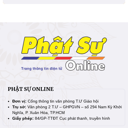
PHẬT SỰ ONLINE
Đơn vị:
Cổng thông tin văn phòng T.Ư Giáo hội
Trụ sở:
Văn phòng 2 T.Ư – GHPGVN – số 294 Nam Kỳ Khởi
Nghĩa, P. Xuân Hòa, TP.HCM
Giấy phép:
84/GP-TTĐT Cục phát thanh, truyền hình