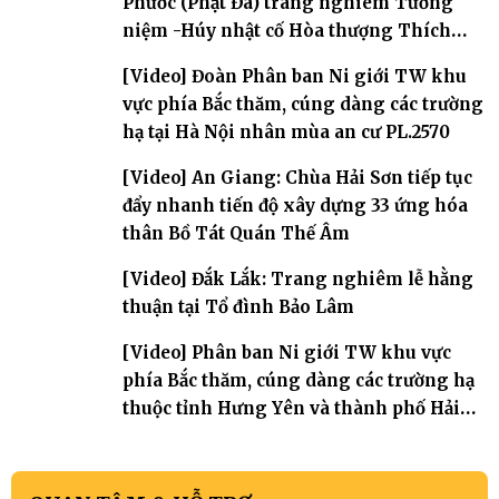
Phước (Phật Đá) trang nghiêm Tưởng
niệm -Húy nhật cố Hòa thượng Thích
Nhuận Sanh lần thứ 11
[Video] Đoàn Phân ban Ni giới TW khu
vực phía Bắc thăm, cúng dàng các trường
hạ tại Hà Nội nhân mùa an cư PL.2570
[Video] An Giang: Chùa Hải Sơn tiếp tục
đẩy nhanh tiến độ xây dựng 33 ứng hóa
thân Bồ Tát Quán Thế Âm
[Video] Đắk Lắk: Trang nghiêm lễ hằng
thuận tại Tổ đình Bảo Lâm
[Video] Phân ban Ni giới TW khu vực
phía Bắc thăm, cúng dàng các trường hạ
thuộc tỉnh Hưng Yên và thành phố Hải
Phòng