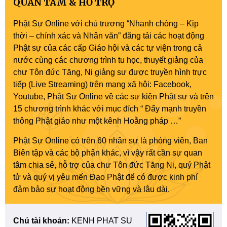
QUAN TÂM & HỖ TRỢ
Phật Sự Online với chủ trương “Nhanh chóng – Kịp
thời – chính xác và Nhân văn” đăng tải các hoạt động
Phật sự của các cấp Giáo hội và các tự viện trong cả
nước cùng các chương trình tu học, thuyết giảng của
chư Tôn đức Tăng, Ni giảng sư được truyền hình trực
tiếp (Live Streaming) trên mạng xã hội: Facebook,
Youtube, Phật Sự Online về các sự kiện Phật sự và trên
15 chương trình khác với mục đích “ Đẩy mạnh truyền
thông Phật giáo như một kênh Hoằng pháp …”
Phật Sự Online có trên 60 nhân sự là phóng viên, Ban
Biên tập và các bộ phận khác, vì vậy rất cần sự quan
tâm chia sẻ, hỗ trợ của chư Tôn đức Tăng Ni, quý Phật
tử và quý vị yêu mến Đạo Phật để có được kinh phí
đảm bảo sự hoạt động bền vững và lâu dài.
Chủ tài khoản:
KENH PHAT SU