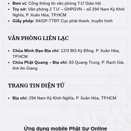
Đơn vị:
Cổng thông tin văn phòng T.Ư Giáo hội
Trụ sở:
Văn phòng 2 T.Ư – GHPGVN – số 294 Nam Kỳ Khởi
Nghĩa, P. Xuân Hòa, TP.HCM
Giấy phép:
84/GP-TTĐT Cục phát thanh, truyền hình
VĂN PHÒNG LIÊN LẠC
Chùa Minh Đạo Địa chỉ:
12/3 BIS Kỳ Đồng, P. Xuân Hòa,
TP.HCM
Chùa Phật Quang – Địa chỉ:
83 Quang Trung, P. Rạch Giá,
tỉnh An Giang
TRANG TIN ĐIỆN TỬ
Địa chỉ:
294 Nam Kỳ Khởi Nghĩa, P. Xuân Hòa, TP.HCM
Ứng dụng mobile Phật Sự Online