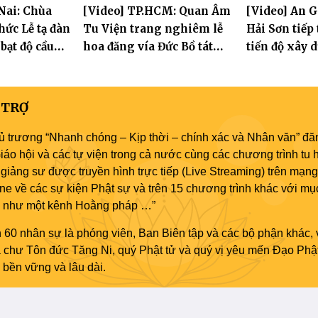
Nai: Chùa
[Video] TP.HCM: Quan Âm
[Video] An 
phố Hải
thành đạo và lễ Quy y Tam
tay con" lần 
hức Lễ tạ đàn
Tu Viện trang nghiêm lễ
Hải Sơn tiếp
bảo
 bạt độ cầu
hoa đăng vía Đức Bồ tát
tiến độ xây 
 an
Quán Thế Âm thành đạo
hóa thân Bồ
Âm
 TRỢ
ủ trương “Nhanh chóng – Kịp thời – chính xác và Nhân văn” đăn
áo hội và các tự viện trong cả nước cùng các chương trình tu h
giảng sư được truyền hình trực tiếp (Live Streaming) trên mạng
ne về các sự kiện Phật sự và trên 15 chương trình khác với mụ
áo như một kênh Hoằng pháp …”
 60 nhân sự là phóng viên, Ban Biên tập và các bộ phận khác, 
ủa chư Tôn đức Tăng Ni, quý Phật tử và quý vị yêu mến Đạo Phậ
bền vững và lâu dài.