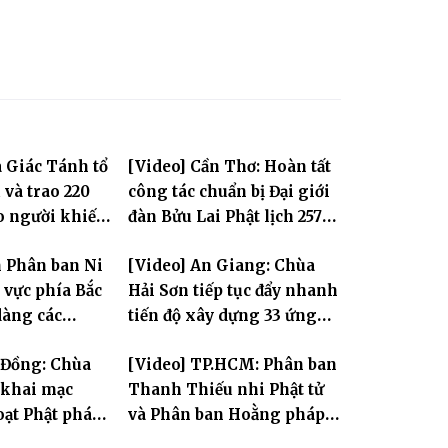
 Giác Tánh tổ
[Video] Cần Thơ: Hoàn tất
 và trao 220
công tác chuẩn bị Đại giới
o người khiếm
đàn Bửu Lai Phật lịch 2570,
 cảnh khó khăn
dự kiến hơn 300 giới tử
n Phân ban Ni
[Video] An Giang: Chùa
đăng đàn cầu giới
 vực phía Bắc
Hải Sơn tiếp tục đẩy nhanh
dàng các
tiến độ xây dựng 33 ứng
i Hà Nội nhân
hóa thân Bồ Tát Quán Thế
 Đồng: Chùa
[Video] TP.HCM: Phân ban
.2570
Âm
khai mạc
Thanh Thiếu nhi Phật tử
oạt Phật pháp
và Phân ban Hoằng pháp
 Phật trong
Thanh thiếu niên TƯ tổng