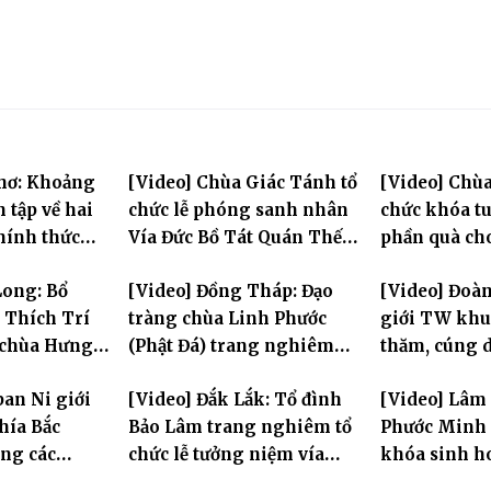
Thơ: Khoảng
[Video] Chùa Giác Tánh tổ
[Video] Chùa
n tập về hai
chức lễ phóng sanh nhân
chức khóa tu
chính thức
Vía Đức Bồ Tát Quán Thế
phần quà ch
 đầu Đại giới
Âm
thị có hoàn
Long: Bổ
[Video] Đồng Tháp: Đạo
[Video] Đoà
L.2570
 Thích Trí
tràng chùa Linh Phước
giới TW khu
 chùa Hưng
(Phật Đá) trang nghiêm
thăm, cúng 
Tưởng niệm -Húy nhật cố
trường hạ tạ
ban Ni giới
[Video] Đắk Lắk: Tổ đình
[Video] Lâm
Hòa thượng Thích Nhuận
mùa an cư PL
hía Bắc
Bảo Lâm trang nghiêm tổ
Phước Minh 
Sanh lần thứ 11
ng các
chức lễ tưởng niệm vía
khóa sinh h
ộc tỉnh Hưng
Quán Thế Âm Bồ Tát
mùa hè "Tay