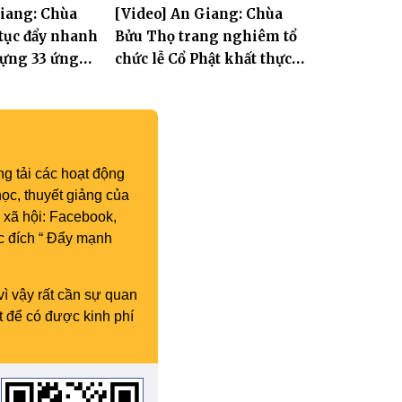
Giang: Chùa
[Video] An Giang: Chùa
II
kết công tác Phật sự nhiệm
 tục đẩy nhanh
Bửu Thọ trang nghiêm tổ
kỳ IX (2022 – 2027)
dựng 33 ứng
chức lễ Cổ Phật khất thực
 Tát Quán Thế
và khai kinh Địa Tạng
g tải các hoạt động
ọc, thuyết giảng của
 xã hội: Facebook,
c đích “ Đẩy mạnh
vì vậy rất cần sự quan
t để có được kinh phí