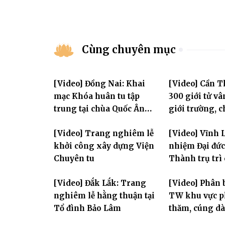
Cùng chuyên mục
[Video] Đồng Nai: Khai
[Video] Cần 
mạc Khóa huân tu tập
300 giới tử vâ
trung tại chùa Quốc Ân
giới trường, 
Khải Tường
bước vào ngày
[Video] Trang nghiêm lễ
[Video] Vĩnh 
đàn Bửu Lai P
khởi công xây dựng Viện
nhiệm Đại đức
Chuyên tu
Thành trụ trì
Huệ
[Video] Đắk Lắk: Trang
[Video] Phân 
nghiêm lễ hằng thuận tại
TW khu vực p
Tổ đình Bảo Lâm
thăm, cúng dà
trường hạ thu