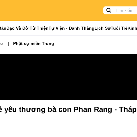
Bản
Đạo Và Đời
Từ Thiện
Tự Viện - Danh Thắng
Lịch Sử
Tuổi Trẻ
Kinh
ức
Phật sự miền Trung
sẻ yêu thương bà con Phan Rang - Tháp