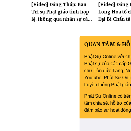
[Video] Đồng Tháp: Ban
[Video] Đồng 
Yên và thành 
Trị sự Phật giáo tỉnh họp
Long Hoa tổ c
Phòng
lệ, thông qua nhân sự các
Đại Bi Chẩn tế
Ban trực thuộc
quốc thái dân
QUAN TÂM & HỖ
Phật Sự Online với ch
Phật sự của các cấp Gi
chư Tôn đức Tăng, Ni 
Youtube, Phật Sự Onli
truyền thông Phật gi
Phật Sự Online có trên
tâm chia sẻ, hỗ trợ c
đảm bảo sự hoạt động 