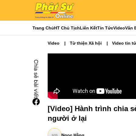
Trang Chủ
HT Chủ Tịch
Liên Kết
Tin Tức
Video
Văn 
Video
Từ thiện Xã hội
Video tin t
[Video] Hành trình chia 
người ở lại
Ngọc Hằng