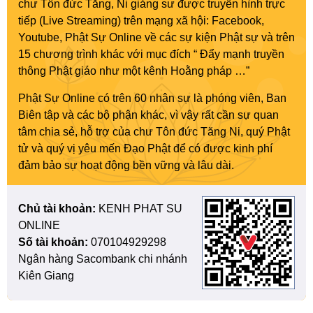
chư Tôn đức Tăng, Ni giảng sư được truyền hình trực
tiếp (Live Streaming) trên mạng xã hội: Facebook,
Youtube, Phật Sự Online về các sự kiện Phật sự và trên
15 chương trình khác với mục đích “ Đẩy mạnh truyền
thông Phật giáo như một kênh Hoằng pháp …”
Phật Sự Online có trên 60 nhân sự là phóng viên, Ban
Biên tập và các bộ phận khác, vì vậy rất cần sự quan
tâm chia sẻ, hỗ trợ của chư Tôn đức Tăng Ni, quý Phật
tử và quý vị yêu mến Đạo Phật để có được kinh phí
đảm bảo sự hoạt động bền vững và lâu dài.
Chủ tài khoản:
KENH PHAT SU
ONLINE
Số tài khoản:
070104929298
Ngân hàng Sacombank chi nhánh
Kiên Giang