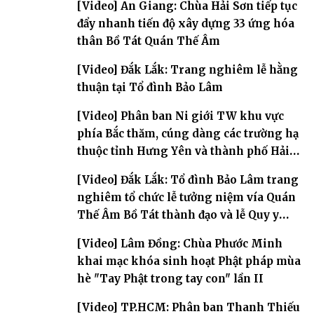
[Video] An Giang: Chùa Hải Sơn tiếp tục
đẩy nhanh tiến độ xây dựng 33 ứng hóa
thân Bồ Tát Quán Thế Âm
[Video] Đắk Lắk: Trang nghiêm lễ hằng
thuận tại Tổ đình Bảo Lâm
[Video] Phân ban Ni giới TW khu vực
phía Bắc thăm, cúng dàng các trường hạ
thuộc tỉnh Hưng Yên và thành phố Hải
Phòng
[Video] Đắk Lắk: Tổ đình Bảo Lâm trang
nghiêm tổ chức lễ tưởng niệm vía Quán
Thế Âm Bồ Tát thành đạo và lễ Quy y
Tam bảo
[Video] Lâm Đồng: Chùa Phước Minh
khai mạc khóa sinh hoạt Phật pháp mùa
hè "Tay Phật trong tay con" lần II
[Video] TP.HCM: Phân ban Thanh Thiếu