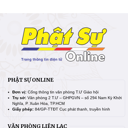
PHẬT SỰ ONLINE
Đơn vị:
Cổng thông tin văn phòng T.Ư Giáo hội
Trụ sở:
Văn phòng 2 T.Ư – GHPGVN – số 294 Nam Kỳ Khởi
Nghĩa, P. Xuân Hòa, TP.HCM
Giấy phép:
84/GP-TTĐT Cục phát thanh, truyền hình
VĂN PHÒNG LIÊN LẠC