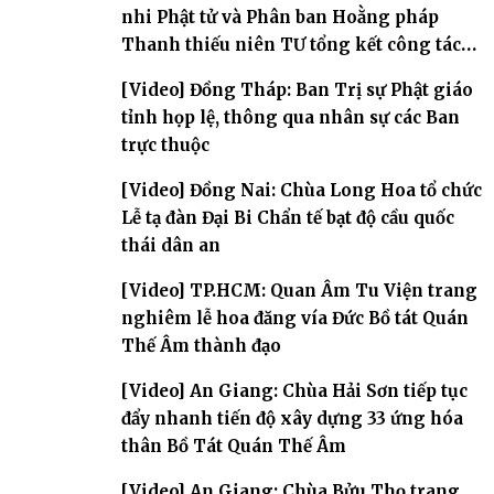
nhi Phật tử và Phân ban Hoằng pháp
Thanh thiếu niên TƯ tổng kết công tác
Phật sự nhiệm kỳ IX (2022 – 2027)
[Video] Đồng Tháp: Ban Trị sự Phật giáo
tỉnh họp lệ, thông qua nhân sự các Ban
trực thuộc
[Video] Đồng Nai: Chùa Long Hoa tổ chức
Lễ tạ đàn Đại Bi Chẩn tế bạt độ cầu quốc
thái dân an
[Video] TP.HCM: Quan Âm Tu Viện trang
nghiêm lễ hoa đăng vía Đức Bồ tát Quán
Thế Âm thành đạo
[Video] An Giang: Chùa Hải Sơn tiếp tục
đẩy nhanh tiến độ xây dựng 33 ứng hóa
thân Bồ Tát Quán Thế Âm
[Video] An Giang: Chùa Bửu Thọ trang