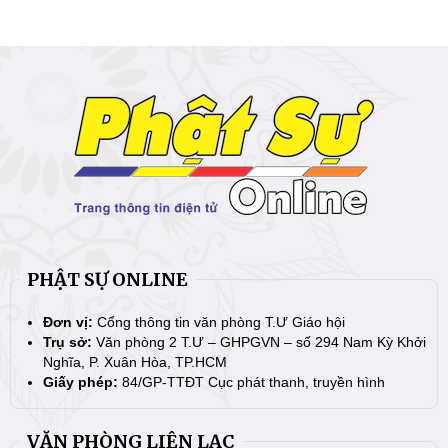
PHẬT SỰ ONLINE
Đơn vị:
Cổng thông tin văn phòng T.Ư Giáo hội
Trụ sở:
Văn phòng 2 T.Ư – GHPGVN – số 294 Nam Kỳ Khởi
Nghĩa, P. Xuân Hòa, TP.HCM
Giấy phép:
84/GP-TTĐT Cục phát thanh, truyền hình
VĂN PHÒNG LIÊN LẠC