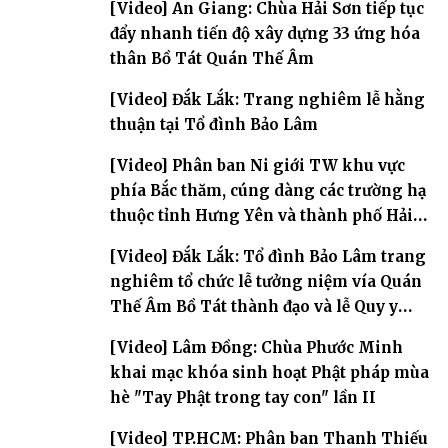
[Video] An Giang: Chùa Hải Sơn tiếp tục
đẩy nhanh tiến độ xây dựng 33 ứng hóa
thân Bồ Tát Quán Thế Âm
[Video] Đắk Lắk: Trang nghiêm lễ hằng
thuận tại Tổ đình Bảo Lâm
[Video] Phân ban Ni giới TW khu vực
phía Bắc thăm, cúng dàng các trường hạ
thuộc tỉnh Hưng Yên và thành phố Hải
Phòng
[Video] Đắk Lắk: Tổ đình Bảo Lâm trang
nghiêm tổ chức lễ tưởng niệm vía Quán
Thế Âm Bồ Tát thành đạo và lễ Quy y
Tam bảo
[Video] Lâm Đồng: Chùa Phước Minh
khai mạc khóa sinh hoạt Phật pháp mùa
hè "Tay Phật trong tay con" lần II
[Video] TP.HCM: Phân ban Thanh Thiếu