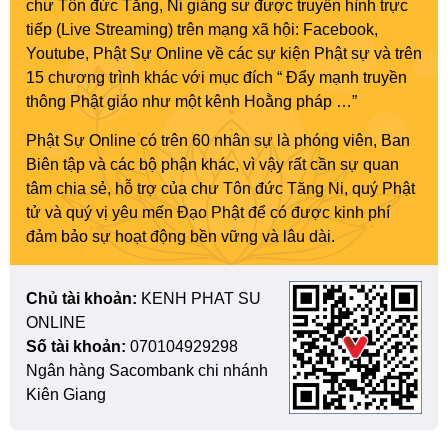
chư Tôn đức Tăng, Ni giảng sư được truyền hình trực
tiếp (Live Streaming) trên mạng xã hội: Facebook,
Youtube, Phật Sự Online về các sự kiện Phật sự và trên
15 chương trình khác với mục đích “ Đẩy mạnh truyền
thông Phật giáo như một kênh Hoằng pháp …”
Phật Sự Online có trên 60 nhân sự là phóng viên, Ban
Biên tập và các bộ phận khác, vì vậy rất cần sự quan
tâm chia sẻ, hỗ trợ của chư Tôn đức Tăng Ni, quý Phật
tử và quý vị yêu mến Đạo Phật để có được kinh phí
đảm bảo sự hoạt động bền vững và lâu dài.
Chủ tài khoản:
KENH PHAT SU
ONLINE
Số tài khoản:
070104929298
Ngân hàng Sacombank chi nhánh
Kiên Giang