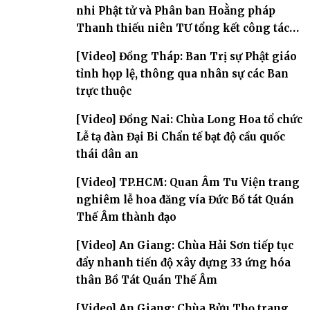
nhi Phật tử và Phân ban Hoằng pháp
Thanh thiếu niên TƯ tổng kết công tác
Phật sự nhiệm kỳ IX (2022 – 2027)
[Video] Đồng Tháp: Ban Trị sự Phật giáo
tỉnh họp lệ, thông qua nhân sự các Ban
trực thuộc
[Video] Đồng Nai: Chùa Long Hoa tổ chức
Lễ tạ đàn Đại Bi Chẩn tế bạt độ cầu quốc
thái dân an
[Video] TP.HCM: Quan Âm Tu Viện trang
nghiêm lễ hoa đăng vía Đức Bồ tát Quán
Thế Âm thành đạo
[Video] An Giang: Chùa Hải Sơn tiếp tục
đẩy nhanh tiến độ xây dựng 33 ứng hóa
thân Bồ Tát Quán Thế Âm
[Video] An Giang: Chùa Bửu Thọ trang