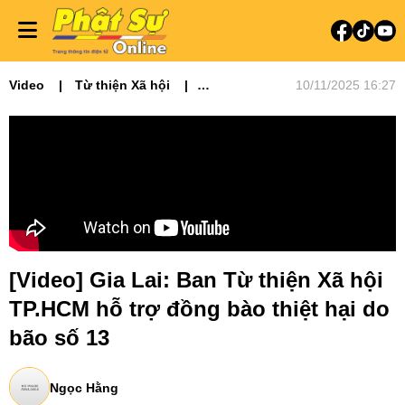
Video
Từ thiện Xã hội
10/11/2025 16:27
Video tin tức
Phật sự Tây Nguyên
[Video] Gia Lai: Ban Từ thiện Xã hội
TP.HCM hỗ trợ đồng bào thiệt hại do
bão số 13
Ngọc Hằng