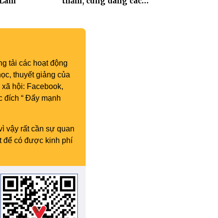
 Lâm
thăm, cúng dàng các
trường hạ thuộc tỉnh Hưng
Yên và thành phố Hải
Phòng
g tải các hoạt động
ọc, thuyết giảng của
 xã hội: Facebook,
c đích “ Đẩy mạnh
vì vậy rất cần sự quan
t để có được kinh phí