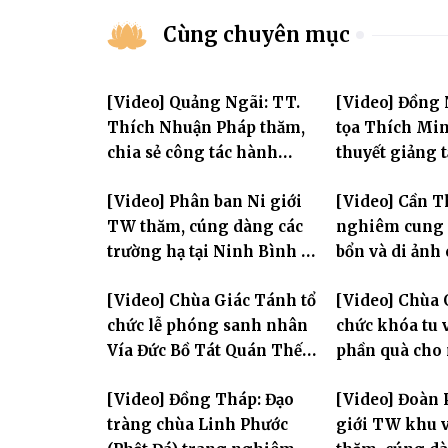
Cùng chuyên mục
[Video] Quảng Ngãi: TT.
[Video] Đồng
Thích Nhuận Pháp thăm,
tọa Thích Mi
chia sẻ công tác hành
thuyết giảng 
chính Giáo hội và sách tấn
Huân tu tập t
[Video] Phân ban Ni giới
[Video] Cần T
chư hành giả Ni
TW thăm, cúng dàng các
nghiêm cung 
trường hạ tại Ninh Bình và
bổn và di ảnh
Hưng Yên: Lan tỏa tinh
lão Hòa thượn
[Video] Chùa Giác Tánh tổ
[Video] Chùa 
thần hộ trì Tam bảo
Tôn hiệu Đại g
chức lễ phóng sanh nhân
chức khóa tu v
hai giới trườ
Vía Đức Bồ Tát Quán Thế
phần quà cho
Âm
thị có hoàn c
[Video] Đồng Tháp: Đạo
[Video] Đoàn 
tràng chùa Linh Phước
giới TW khu v