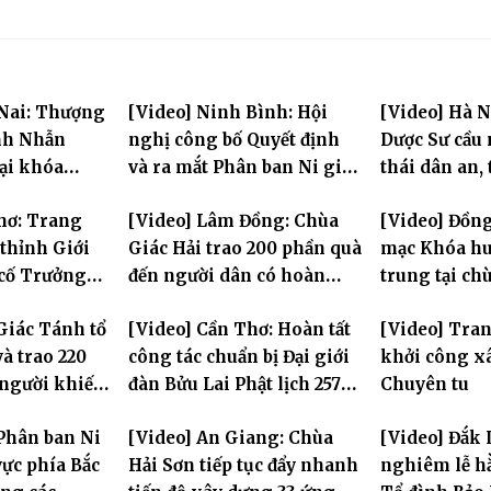
 Nai: Thượng
[Video] Ninh Bình: Hội
[Video] Hà N
nh Nhẫn
nghị công bố Quyết định
Dược Sư cầu
tại khóa
và ra mắt Phân ban Ni giới
thái dân an, 
rung PL.2570
tỉnh nhiệm kỳ 2026-2031
hùng Liệt sĩ
hơ: Trang
[Video] Lâm Đồng: Chùa
[Video] Đồng
thỉnh Giới
Giác Hải trao 200 phần quà
mạc Khóa hu
 cố Trưởng
đến người dân có hoàn
trung tại ch
g Bửu Lai –
cảnh khó khăn tại xã Đơn
Khải Tường
Giác Tánh tổ
[Video] Cần Thơ: Hoàn tất
[Video] Tra
iới đàn – về
Dương
à trao 220
công tác chuẩn bị Đại giới
khởi công x
ng
 người khiếm
đàn Bửu Lai Phật lịch 2570,
Chuyên tu
ảnh khó khăn
dự kiến hơn 300 giới tử
Phân ban Ni
[Video] An Giang: Chùa
[Video] Đắk 
đăng đàn cầu giới
ực phía Bắc
Hải Sơn tiếp tục đẩy nhanh
nghiêm lễ hằ