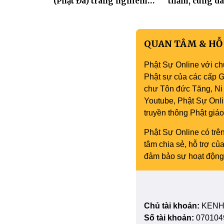
(Phật Đá) trang nghiêm
thăm, cúng dà
Tưởng niệm -Húy nhật cố
trường hạ tại
Hòa thượng Thích Nhuận
mùa an cư PL.
Sanh lần thứ 11
QUAN TÂM & HỖ
Phật Sự Online với ch
Phật sự của các cấp Gi
chư Tôn đức Tăng, Ni 
Youtube, Phật Sự Onli
truyền thông Phật gi
Phật Sự Online có trên
tâm chia sẻ, hỗ trợ c
đảm bảo sự hoạt động 
Chủ tài khoản:
KENH
Số tài khoản:
070104