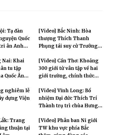
ội: Tạ đàn
[Video] Bắc Ninh: Hòa
 nguyện Quốc
thượng Thích Thanh
tri ân Anh
Phụng tái suy cử Trưởng
Ban Trị sự GHPGVN tỉnh
 Nai: Khai
[Video] Cần Thơ: Khoảng
ân tu tập
300 giới tử vân tập về hai
ùa Quốc Ân
giới trường, chính thức
bước vào ngày đầu Đại giới
ng nghiêm lễ
[Video] Vĩnh Long: Bổ
đàn Bửu Lai PL.2570
ây dựng Viện
nhiệm Đại đức Thích Trí
Thành trụ trì chùa Hưng
Huệ
Lắk: Trang
[Video] Phân ban Ni giới
ng thuận tại
TW khu vực phía Bắc