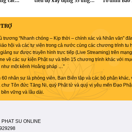
ng các
tiến độ xây dựng 33 ứng
Tổ đình Bảo
 Hà Nội nhân
hóa thân Bồ Tát Quán Thế
2570
Âm
 TRỢ
ủ trương “Nhanh chóng – Kịp thời – chính xác và Nhân văn” đăn
áo hội và các tự viện trong cả nước cùng các chương trình tu h
giảng sư được truyền hình trực tiếp (Live Streaming) trên mạng
ne về các sự kiện Phật sự và trên 15 chương trình khác với mụ
áo như một kênh Hoằng pháp …”
 60 nhân sự là phóng viên, Ban Biên tập và các bộ phận khác, 
ủa chư Tôn đức Tăng Ni, quý Phật tử và quý vị yêu mến Đạo Phậ
bền vững và lâu dài.
 PHAT SU ONLINE
929298