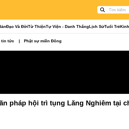
Bản
Đạo Và Đời
Từ Thiện
Tự Viện - Danh Thắng
Lịch Sử
Tuổi Trẻ
Kinh
 tin tức
Phật sự miền Đông
mãn pháp hội trì tụng Lăng Nghiêm tại