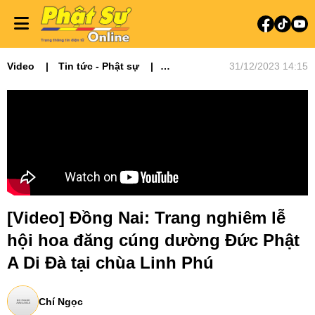
Video
Tin tức - Phật sự
31/12/2023 14:15
Video tin tức
Phật sự miền Đông
[Video] Đồng Nai: Trang nghiêm lễ
hội hoa đăng cúng dường Đức Phật
A Di Đà tại chùa Linh Phú
Chí Ngọc