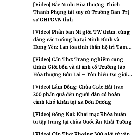
[Video] Bắc Ninh: Hòa thượng Thích
Thanh Phụng tái suy cử Trưởng Ban Trị
sự GHPGVN tỉnh
[Video] Phân ban Ni giới TW thăm, cúng
dàng các trường hạ tại Ninh Bình và
Hưng Yên: Lan tỏa tinh thần hộ trì Tam
bảo
[Video] Cần Thơ: Trang nghiêm cung
thỉnh Giới bổn và di ảnh cố Trưởng lão
Hòa thượng Bửu Lai – Tôn hiệu Đại giới
đàn – về hai giới trường
[Video] Lâm Đồng: Chùa Giác Hải trao
200 phần quà đến người dân có hoàn
cảnh khó khăn tại xã Đơn Dương
[Video] Đồng Nai: Khai mạc Khóa huân
tu tập trung tại chùa Quốc Ân Khải Tường
[Video] Cần Thơ: Khoảng 300 giới tử vân