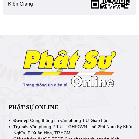
Kiên Giang
PHẬT SỰ ONLINE
Đơn vị:
Cổng thông tin văn phòng T.Ư Giáo hội
Trụ sở:
Văn phòng 2 T.Ư – GHPGVN – số 294 Nam Kỳ Khởi
Nghĩa, P. Xuân Hòa, TP.HCM
Giấy phép:
84/GP-TTĐT Cục phát thanh, truyền hình