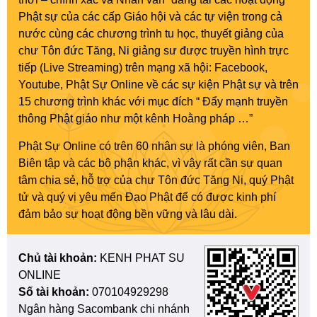
Phật sự của các cấp Giáo hội và các tự viện trong cả
nước cùng các chương trình tu học, thuyết giảng của
chư Tôn đức Tăng, Ni giảng sư được truyền hình trực
tiếp (Live Streaming) trên mạng xã hội: Facebook,
Youtube, Phật Sự Online về các sự kiện Phật sự và trên
15 chương trình khác với mục đích “ Đẩy mạnh truyền
thông Phật giáo như một kênh Hoằng pháp …”
Phật Sự Online có trên 60 nhân sự là phóng viên, Ban
Biên tập và các bộ phận khác, vì vậy rất cần sự quan
tâm chia sẻ, hỗ trợ của chư Tôn đức Tăng Ni, quý Phật
tử và quý vị yêu mến Đạo Phật để có được kinh phí
đảm bảo sự hoạt động bền vững và lâu dài.
Chủ tài khoản:
KENH PHAT SU
ONLINE
Số tài khoản:
070104929298
Ngân hàng Sacombank chi nhánh