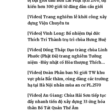
bị Đại giới đàn Bửu Lai Phật lịch 2570, dự
kiến hơn 300 giới tử đăng đàn cầu giới
[Video] Trang nghiêm lễ khởi công xây
dựng Viện Chuyên tu
[Video] Vĩnh Long: Bổ nhiệm Đại đức
Thích Trí Thành trụ trì chùa Hưng Huệ
[Video] Đồng Tháp: Đạo tràng chùa Linh
Phước (Phật Đá) trang nghiêm Tưởng
niệm -Húy nhật cố Hòa thượng Thích
Nhuận Sanh lần thứ 11
[Video] Đoàn Phân ban Ni giới TW khu
vực phía Bắc thăm, cúng dàng các trường
hạ tại Hà Nội nhân mùa an cư PL.2570
[Video] An Giang: Chùa Hải Sơn tiếp tục
đẩy nhanh tiến độ xây dựng 33 ứng hóa
thân Bồ Tát Quán Thế Âm