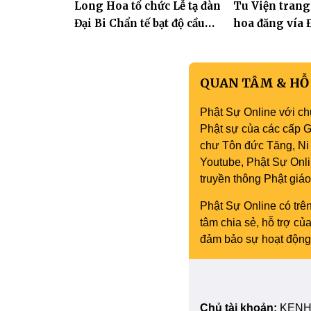
Long Hoa tổ chức Lễ tạ đàn
Tu Viện trang
Phòng
bảo
Đại Bi Chẩn tế bạt độ cầu
hoa đăng vía Đ
quốc thái dân an
Quán Thế Âm 
QUAN TÂM & HỖ
Phật Sự Online với ch
Phật sự của các cấp Gi
chư Tôn đức Tăng, Ni 
Youtube, Phật Sự Onli
truyền thông Phật gi
Phật Sự Online có trên
tâm chia sẻ, hỗ trợ c
đảm bảo sự hoạt động 
Chủ tài khoản:
KENH