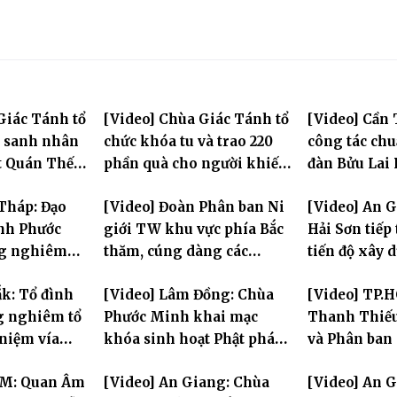
Giác Tánh tổ
[Video] Chùa Giác Tánh tổ
[Video] Cần 
g sanh nhân
chức khóa tu và trao 220
công tác chuẩ
t Quán Thế
phần quà cho người khiếm
đàn Bửu Lai P
thị có hoàn cảnh khó khăn
dự kiến hơn 
Tháp: Đạo
[Video] Đoàn Phân ban Ni
[Video] An 
đăng đàn cầu
inh Phước
giới TW khu vực phía Bắc
Hải Sơn tiếp
ng nghiêm
thăm, cúng dàng các
tiến độ xây 
Húy nhật cố
trường hạ tại Hà Nội nhân
hóa thân Bồ
ắk: Tổ đình
[Video] Lâm Đồng: Chùa
[Video] TP.
hích Nhuận
mùa an cư PL.2570
Âm
g nghiêm tổ
Phước Minh khai mạc
Thanh Thiếu
11
 niệm vía
khóa sinh hoạt Phật pháp
và Phân ban
Bồ Tát
mùa hè "Tay Phật trong
Thanh thiếu
CM: Quan Âm
[Video] An Giang: Chùa
[Video] An 
lễ Quy y Tam
tay con" lần II
kết công tác