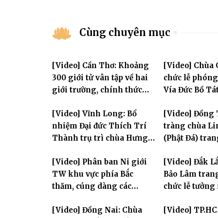
Cùng chuyên mục
[Video] Cần Thơ: Khoảng
[Video] Chùa 
300 giới tử vân tập về hai
chức lễ phón
giới trường, chính thức
Vía Đức Bồ Tá
bước vào ngày đầu Đại giới
Âm
[Video] Vĩnh Long: Bổ
[Video] Đồng 
đàn Bửu Lai PL.2570
nhiệm Đại đức Thích Trí
tràng chùa L
Thành trụ trì chùa Hưng
(Phật Đá) tra
Huệ
Tưởng niệm -
[Video] Phân ban Ni giới
[Video] Đắk L
Hòa thượng T
TW khu vực phía Bắc
Bảo Lâm tran
Sanh lần thứ 
thăm, cúng dàng các
chức lễ tưởng
trường hạ thuộc tỉnh Hưng
Quán Thế Âm 
[Video] Đồng Nai: Chùa
[Video] TP.H
Yên và thành phố Hải
thành đạo và 