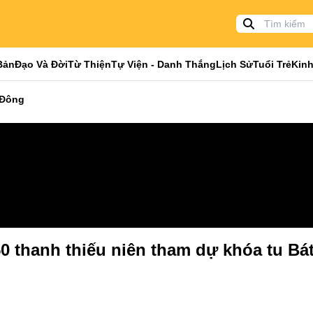
Bản
Đạo Và Đời
Từ Thiện
Tự Viện - Danh Thắng
Lịch Sử
Tuổi Trẻ
Kinh
 Đông
0 thanh thiếu niên tham dự khóa tu Bát