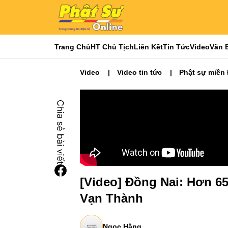
Trang Chủ
HT Chủ Tịch
Liên Kết
Tin Tức
Video
Văn 
Video
Video tin tức
Phật sự miền
[Video] Đồng Nai: Hơn 65
Vạn Thành
Ngọc Hằng