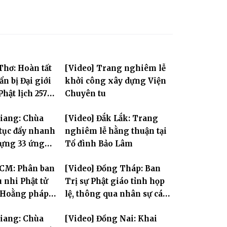
Thơ: Hoàn tất
[Video] Trang nghiêm lễ
n bị Đại giới
khởi công xây dựng Viện
hật lịch 2570,
Chuyên tu
300 giới tử
Giang: Chùa
[Video] Đắk Lắk: Trang
 giới
 tục đẩy nhanh
nghiêm lễ hằng thuận tại
dựng 33 ứng
Tổ đình Bảo Lâm
 Tát Quán Thế
HCM: Phân ban
[Video] Đồng Tháp: Ban
 nhi Phật tử
Trị sự Phật giáo tỉnh họp
 Hoằng pháp
lệ, thông qua nhân sự các
 niên TƯ tổng
Ban trực thuộc
Giang: Chùa
[Video] Đồng Nai: Khai
 Phật sự nhiệm