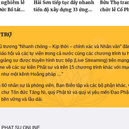
 nghiêm lễ
Hải Sơn tiếp tục đẩy nhanh
Bửu Thọ tra
kỳ IX (2022 –
ức Bồ tát
tiến độ xây dựng 33 ứng
chức lễ Cổ P
thành đạo
hóa thân Bồ Tát Quán Thế
và khai kinh
Âm
 TRỢ
ủ trương “Nhanh chóng – Kịp thời – chính xác và Nhân văn” đăn
áo hội và các tự viện trong cả nước cùng các chương trình tu h
giảng sư được truyền hình trực tiếp (Live Streaming) trên mạng
ne về các sự kiện Phật sự và trên 15 chương trình khác với mụ
áo như một kênh Hoằng pháp …”
 60 nhân sự là phóng viên, Ban Biên tập và các bộ phận khác, 
ủa chư Tôn đức Tăng Ni, quý Phật tử và quý vị yêu mến Đạo Phậ
bền vững và lâu dài.
 PHAT SU ONLINE