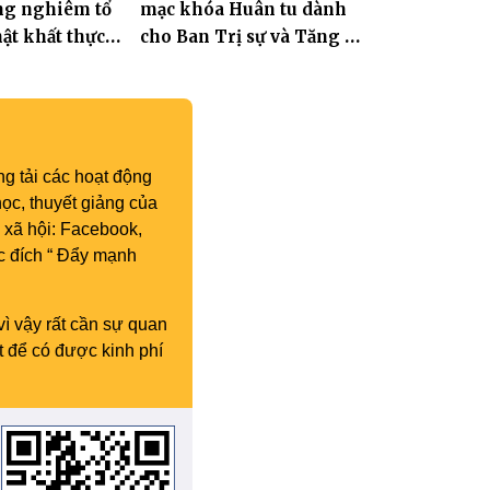
ng nghiêm tổ
mạc khóa Huân tu dành
 2027)
hật khất thực
cho Ban Trị sự và Tăng Ni
 Địa Tạng
an cư tại chỗ
g tải các hoạt động
ọc, thuyết giảng của
 xã hội: Facebook,
c đích “ Đẩy mạnh
vì vậy rất cần sự quan
t để có được kinh phí