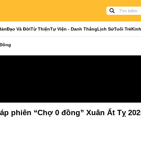
Bản
Đạo Và Đời
Từ Thiện
Tự Viện - Danh Thắng
Lịch Sử
Tuổi Trẻ
Kinh
 Đông
áp phiên “Chợ 0 đồng” Xuân Ất Tỵ 202