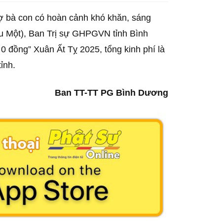
rợ bà con có hoàn cảnh khó khăn, sáng
ầu Một), Ban Trị sự GHPGVN tỉnh Bình
 đồng” Xuân Ất Tỵ 2025, tổng kinh phí là
tỉnh.
Ban TT-TT PG Bình Dương