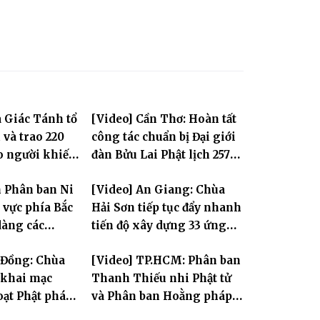
 Giác Tánh tổ
[Video] Cần Thơ: Hoàn tất
 và trao 220
công tác chuẩn bị Đại giới
o người khiếm
đàn Bửu Lai Phật lịch 2570,
 cảnh khó khăn
dự kiến hơn 300 giới tử
n Phân ban Ni
[Video] An Giang: Chùa
đăng đàn cầu giới
 vực phía Bắc
Hải Sơn tiếp tục đẩy nhanh
dàng các
tiến độ xây dựng 33 ứng
i Hà Nội nhân
hóa thân Bồ Tát Quán Thế
 Đồng: Chùa
[Video] TP.HCM: Phân ban
.2570
Âm
khai mạc
Thanh Thiếu nhi Phật tử
oạt Phật pháp
và Phân ban Hoằng pháp
 Phật trong
Thanh thiếu niên TƯ tổng