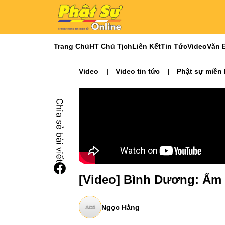
Trang Chủ
HT Chủ Tịch
Liên Kết
Tin Tức
Video
Văn 
Video
Video tin tức
Phật sự miền
[Video] Bình Dương: Ấm 
Ngọc Hằng