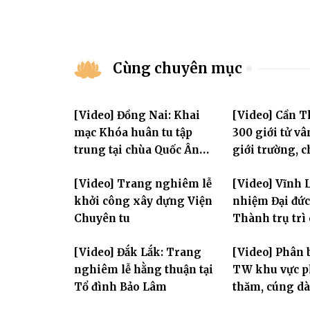
Cùng chuyên mục
[Video] Đồng Nai: Khai
[Video] Cần 
mạc Khóa huân tu tập
300 giới tử vâ
trung tại chùa Quốc Ân
giới trường, 
Khải Tường
bước vào ngày
[Video] Trang nghiêm lễ
[Video] Vĩnh 
đàn Bửu Lai P
khởi công xây dựng Viện
nhiệm Đại đức
Chuyên tu
Thành trụ trì
Huệ
[Video] Đắk Lắk: Trang
[Video] Phân 
nghiêm lễ hằng thuận tại
TW khu vực p
Tổ đình Bảo Lâm
thăm, cúng dà
trường hạ thu