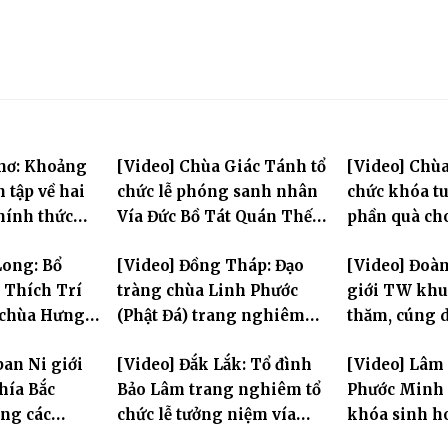
Thơ: Khoảng
[Video] Chùa Giác Tánh tổ
[Video] Chùa
n tập về hai
chức lễ phóng sanh nhân
chức khóa tu
chính thức
Vía Đức Bồ Tát Quán Thế
phần quà ch
 đầu Đại giới
Âm
thị có hoàn
Long: Bổ
[Video] Đồng Tháp: Đạo
[Video] Đoà
L.2570
 Thích Trí
tràng chùa Linh Phước
giới TW khu
 chùa Hưng
(Phật Đá) trang nghiêm
thăm, cúng 
Tưởng niệm -Húy nhật cố
trường hạ tạ
ban Ni giới
[Video] Đắk Lắk: Tổ đình
[Video] Lâm
Hòa thượng Thích Nhuận
mùa an cư PL
hía Bắc
Bảo Lâm trang nghiêm tổ
Phước Minh 
Sanh lần thứ 11
ng các
chức lễ tưởng niệm vía
khóa sinh h
ộc tỉnh Hưng
Quán Thế Âm Bồ Tát
mùa hè "Tay