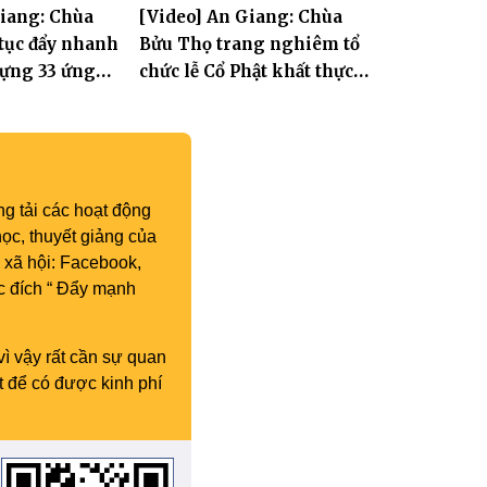
Giang: Chùa
[Video] An Giang: Chùa
II
kết công tác Phật sự nhiệm
 tục đẩy nhanh
Bửu Thọ trang nghiêm tổ
kỳ IX (2022 – 2027)
dựng 33 ứng
chức lễ Cổ Phật khất thực
 Tát Quán Thế
và khai kinh Địa Tạng
g tải các hoạt động
ọc, thuyết giảng của
 xã hội: Facebook,
c đích “ Đẩy mạnh
vì vậy rất cần sự quan
t để có được kinh phí