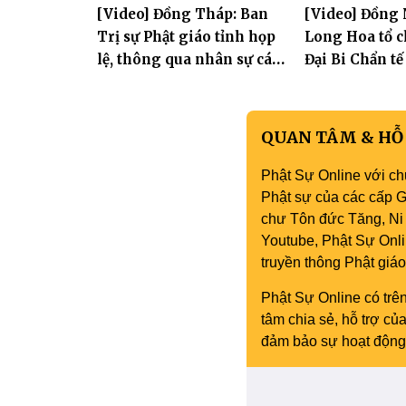
[Video] Đồng Tháp: Ban
[Video] Đồng 
Yên và thành 
Trị sự Phật giáo tỉnh họp
Long Hoa tổ c
Phòng
lệ, thông qua nhân sự các
Đại Bi Chẩn tế
Ban trực thuộc
quốc thái dân
QUAN TÂM & HỖ
Phật Sự Online với ch
Phật sự của các cấp Gi
chư Tôn đức Tăng, Ni 
Youtube, Phật Sự Onli
truyền thông Phật gi
Phật Sự Online có trên
tâm chia sẻ, hỗ trợ c
đảm bảo sự hoạt động 