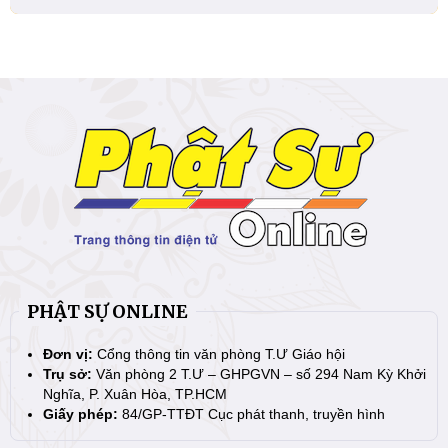
PHẬT SỰ ONLINE
Đơn vị:
Cổng thông tin văn phòng T.Ư Giáo hội
Trụ sở:
Văn phòng 2 T.Ư – GHPGVN – số 294 Nam Kỳ Khởi
Nghĩa, P. Xuân Hòa, TP.HCM
Giấy phép:
84/GP-TTĐT Cục phát thanh, truyền hình