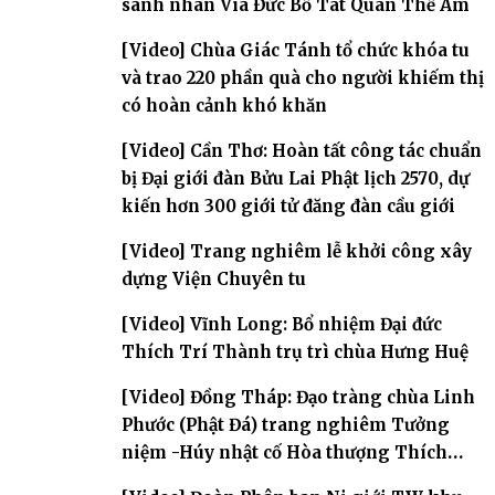
sanh nhân Vía Đức Bồ Tát Quán Thế Âm
[Video] Chùa Giác Tánh tổ chức khóa tu
và trao 220 phần quà cho người khiếm thị
có hoàn cảnh khó khăn
[Video] Cần Thơ: Hoàn tất công tác chuẩn
bị Đại giới đàn Bửu Lai Phật lịch 2570, dự
kiến hơn 300 giới tử đăng đàn cầu giới
[Video] Trang nghiêm lễ khởi công xây
dựng Viện Chuyên tu
[Video] Vĩnh Long: Bổ nhiệm Đại đức
Thích Trí Thành trụ trì chùa Hưng Huệ
[Video] Đồng Tháp: Đạo tràng chùa Linh
Phước (Phật Đá) trang nghiêm Tưởng
niệm -Húy nhật cố Hòa thượng Thích
Nhuận Sanh lần thứ 11