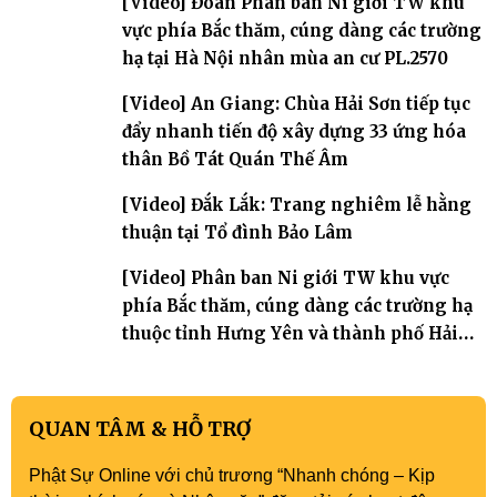
[Video] Đoàn Phân ban Ni giới TW khu
vực phía Bắc thăm, cúng dàng các trường
hạ tại Hà Nội nhân mùa an cư PL.2570
[Video] An Giang: Chùa Hải Sơn tiếp tục
đẩy nhanh tiến độ xây dựng 33 ứng hóa
thân Bồ Tát Quán Thế Âm
[Video] Đắk Lắk: Trang nghiêm lễ hằng
thuận tại Tổ đình Bảo Lâm
[Video] Phân ban Ni giới TW khu vực
phía Bắc thăm, cúng dàng các trường hạ
thuộc tỉnh Hưng Yên và thành phố Hải
Phòng
QUAN TÂM & HỖ TRỢ
Phật Sự Online với chủ trương “Nhanh chóng – Kịp