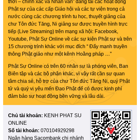
thời – chính xác và Nhân văn” đăng tải các hoạt động
Phật sự của các cấp Giáo hội và các tự viện trong cả
nước cùng các chương trình tu học, thuyết giảng của
chư Tôn đức Tăng, Ni giảng sư được truyền hình trực
tiếp (Live Streaming) trên mạng xã hội: Facebook,
Youtube, Phật Sự Online về các sự kiện Phật sự và trên
15 chương trình khác với mục đích “ Đẩy mạnh truyền
thông Phật giáo như một kênh Hoằng pháp …”
Phật Sự Online có trên 60 nhân sự là phóng viên, Ban
Biên tập và các bộ phận khác, vì vậy rất cần sự quan
tâm chia sẻ, hỗ trợ của chư Tôn đức Tăng Ni, quý Phật
tử và quý vị yêu mến Đạo Phật để có được kinh phí
đảm bảo sự hoạt động bền vững và lâu dài.
Chủ tài khoản:
KENH PHAT SU
ONLINE
Số tài khoản:
070104929298
Ngân hàng Sacombank chi nhánh