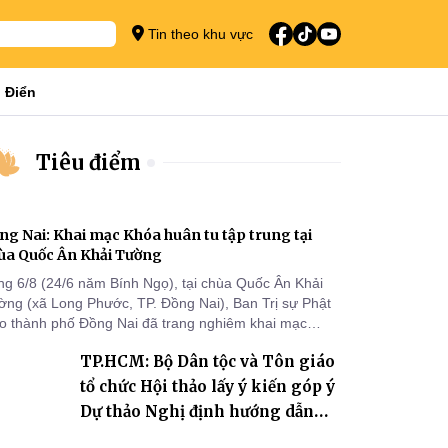
Tin theo khu vực
 Điển
Tiêu điểm
ng Nai: Khai mạc Khóa huân tu tập trung tại
ùa Quốc Ân Khải Tường
ng 6/8 (24/6 năm Bính Ngọ), tại chùa Quốc Ân Khải
ờng (xã Long Phước, TP. Đồng Nai), Ban Trị sự Phật
áo thành phố Đồng Nai đã trang nghiêm khai mạc
a huân tu tập trung trong mùa An cư kiết hạ Phật lịch
TP.HCM: Bộ Dân tộc và Tôn giáo
70 dành cho chư Tăng hành giả an cư tại chỗ khu vực
I, VIII và trường hạ chùa Quốc Ân Khải Tường.
tổ chức Hội thảo lấy ý kiến góp ý
Dự thảo Nghị định hướng dẫn
thi hành Luật Tín ngưỡng, tôn