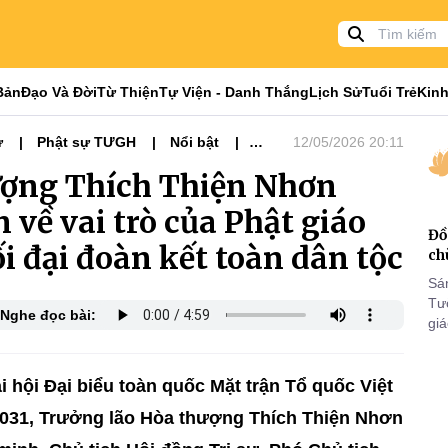
Bản
Đạo Và Đời
Từ Thiện
Tự Viện - Danh Thắng
Lịch Sử
Tuổi Trẻ
Kinh
ự
Phật sự TƯGH
Nổi bật
12/05/2026 20:11
c - NK 2026-2031
ượng Thích Thiện Nhơn
 về vai trò của Phật giáo
Đồ
i đại đoàn kết toàn dân tộc
ch
Sá
Tư
Nghe đọc bài:
gi
Khó
25
VI
i hội Đại biểu toàn quốc Mặt trận Tổ quốc Việt
 2031, Trưởng lão Hòa thượng Thích Thiện Nhơn