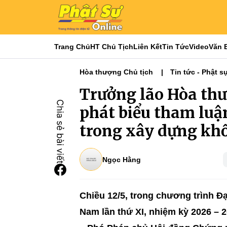
Trang Chủ
HT Chủ Tịch
Liên Kết
Tin Tức
Video
Văn 
Hòa thượng Chủ tịch
Tin tức - Phật s
Tiêu điểm
Đại hội Phật giáo toàn quố
Trưởng lão Hòa th
phát biểu tham luận
trong xây dựng khố
Ngọc Hằng
Chiều 12/5, trong chương trình Đạ
Nam lần thứ XI, nhiệm kỳ 2026 –