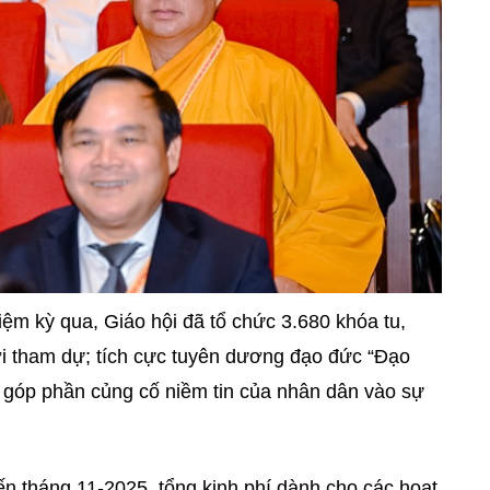
iệm kỳ qua, Giáo hội đã tổ chức 3.680 khóa tu,
ười tham dự; tích cực tuyên dương đạo đức “Đạo
, góp phần củng cố niềm tin của nhân dân vào sự
đến tháng 11-2025, tổng kinh phí dành cho các hoạt