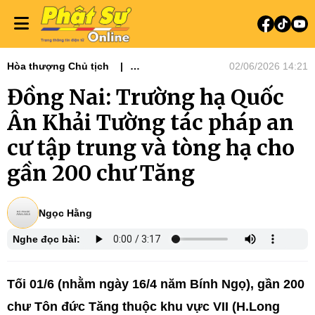
Hòa thượng Chủ tịch
02/06/2026 14:21
Tin tức - Phật sự
Phật sự miền Đông
Đồng Nai: Trường hạ Quốc
Tiêu điểm
Ân Khải Tường tác pháp an
cư tập trung và tòng hạ cho
gần 200 chư Tăng
Ngọc Hằng
Nghe đọc bài:
Tối 01/6 (nhằm ngày 16/4 năm Bính Ngọ), gần 200
chư Tôn đức Tăng thuộc khu vực VII (H.Long