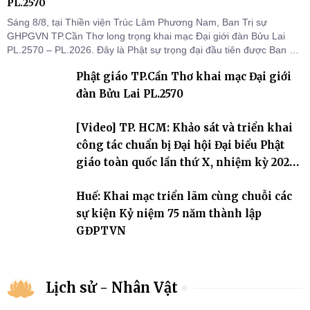
PL.2570
Sáng 8/8, tại Thiền viện Trúc Lâm Phương Nam, Ban Trị sự
GHPGVN TP.Cần Thơ long trọng khai mạc Đại giới đàn Bửu Lai
PL.2570 – PL.2026. Đây là Phật sự trọng đại đầu tiên được Ban Trị
sự triển khai sau thành công của Đại hội Phật giáo thành phố lần
Phật giáo TP.Cần Thơ khai mạc Đại giới
thứ I, thể hiện sự quan tâm đối với công tác truyền giới, đào tạo
Tăng tài và tiếp nối mạng mạch Tăng-g
đàn Bửu Lai PL.2570
[Video] TP. HCM: Khảo sát và triển khai
công tác chuẩn bị Đại hội Đại biểu Phật
giáo toàn quốc lần thứ X, nhiệm kỳ 2026-
2031
Huế: Khai mạc triển lãm cùng chuỗi các
sự kiện Kỷ niệm 75 năm thành lập
GĐPTVN
Lịch sử - Nhân Vật