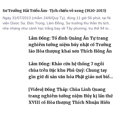
Sư Trưởng Hải Triều Âm- Tịch chiếu vô song (1920-2013)
Ngày 31/07/2013 (nhằm 24/6/Quý Tỵ), đúng 11 giờ 56 phút, tại Ni
viện Dược Sư, Đức Trọng, Lâm Đồng, Sư trưởng thu thần thị tịch,
nhẹ nhàng như cánh hạc trắng bay về Tây phương, trụ thế 94 tuổi
đời, 60 hạ lạp.
Lâm Đồng: Tổ đình Quảng Ân Tự trang
nghiêm tưởng niệm húy nhật cố Trưởng
lão Hòa thượng khai sơn Thích Hồng Ân
Lâm Đồng: Khảo cứu hệ thống 7 ngôi
chùa trên Đặc khu Phú Quý: Chung tay
gìn giữ di sản văn hóa Phật giáo nơi biển
đảo
[Video] Đồng Tháp: Chùa Linh Quang
trang nghiêm tưởng niệm Húy kị lần thứ
XVIII cố Hòa thượng Thích Nhuận Hiền