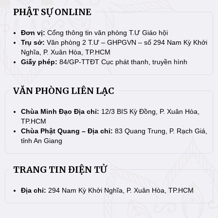
PHẬT SỰ ONLINE
Đơn vị:
Cổng thông tin văn phòng T.Ư Giáo hội
Trụ sở:
Văn phòng 2 T.Ư – GHPGVN – số 294 Nam Kỳ Khởi
Nghĩa, P. Xuân Hòa, TP.HCM
Giấy phép:
84/GP-TTĐT Cục phát thanh, truyền hình
VĂN PHÒNG LIÊN LẠC
Chùa Minh Đạo Địa chỉ:
12/3 BIS Kỳ Đồng, P. Xuân Hòa,
TP.HCM
Chùa Phật Quang – Địa chỉ:
83 Quang Trung, P. Rạch Giá,
tỉnh An Giang
TRANG TIN ĐIỆN TỬ
Địa chỉ:
294 Nam Kỳ Khởi Nghĩa, P. Xuân Hòa, TP.HCM