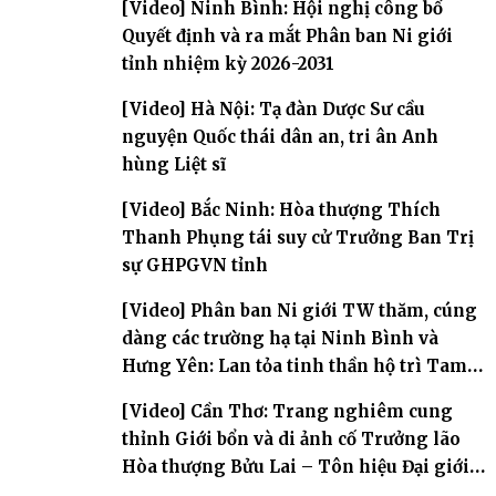
[Video] Ninh Bình: Hội nghị công bố
Quyết định và ra mắt Phân ban Ni giới
tỉnh nhiệm kỳ 2026-2031
[Video] Hà Nội: Tạ đàn Dược Sư cầu
nguyện Quốc thái dân an, tri ân Anh
hùng Liệt sĩ
[Video] Bắc Ninh: Hòa thượng Thích
Thanh Phụng tái suy cử Trưởng Ban Trị
sự GHPGVN tỉnh
[Video] Phân ban Ni giới TW thăm, cúng
dàng các trường hạ tại Ninh Bình và
Hưng Yên: Lan tỏa tinh thần hộ trì Tam
bảo
[Video] Cần Thơ: Trang nghiêm cung
thỉnh Giới bổn và di ảnh cố Trưởng lão
Hòa thượng Bửu Lai – Tôn hiệu Đại giới
đàn – về hai giới trường