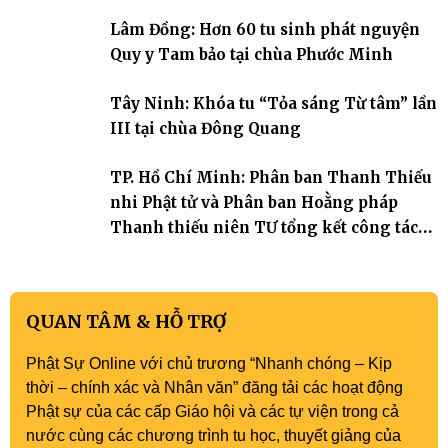
đọng lại dưới mái chùa Trường Phước (xã Tân Hương, tỉnh Đồng
Lâm Đồng: Hơn 60 tu sinh phát nguyện
Tháp). Những tuần tu học ngắn ngủi nhưng đã trở thành hành
trang quý báu, gieo những hạt giống thiện l
Quy y Tam bảo tại chùa Phước Minh
Tây Ninh: Khóa tu “Tỏa sáng Từ tâm” lần
III tại chùa Đông Quang
TP. Hồ Chí Minh: Phân ban Thanh Thiếu
nhi Phật tử và Phân ban Hoằng pháp
Thanh thiếu niên TƯ tổng kết công tác
Phật sự nhiệm kỳ IX (2022 – 2027)
QUAN TÂM & HỖ TRỢ
Phật Sự Online với chủ trương “Nhanh chóng – Kịp
thời – chính xác và Nhân văn” đăng tải các hoạt động
Phật sự của các cấp Giáo hội và các tự viện trong cả
nước cùng các chương trình tu học, thuyết giảng của