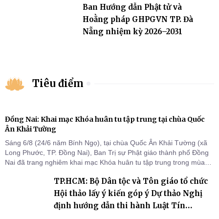
Ban Hướng dẫn Phật tử và
Hoằng pháp GHPGVN TP. Đà
Nẵng nhiệm kỳ 2026–2031
Tiêu điểm
Đồng Nai: Khai mạc Khóa huân tu tập trung tại chùa Quốc
Ân Khải Tường
Sáng 6/8 (24/6 năm Bính Ngọ), tại chùa Quốc Ân Khải Tường (xã
Long Phước, TP. Đồng Nai), Ban Trị sự Phật giáo thành phố Đồng
Nai đã trang nghiêm khai mạc Khóa huân tu tập trung trong mùa
An cư kiết hạ Phật lịch 2570 dành cho chư Tăng hành giả an cư tại
TP.HCM: Bộ Dân tộc và Tôn giáo tổ chức
chỗ khu vực VII, VIII và trường hạ chùa Quốc Ân Khải Tường.
Hội thảo lấy ý kiến góp ý Dự thảo Nghị
định hướng dẫn thi hành Luật Tín
ngưỡng, tôn giáo