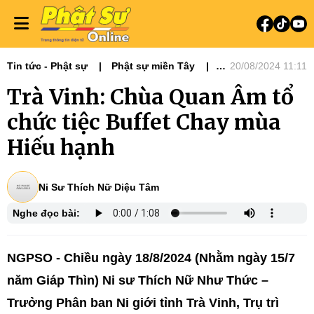
Tin tức - Phật sự
Phật sự miền Tây
20/08/2024 11:11
Ni giới
Tin Tức Hoạt Động
Trà Vinh: Chùa Quan Âm tổ
chức tiệc Buffet Chay mùa
Hiếu hạnh
Ni Sư Thích Nữ Diệu Tâm
Nghe đọc bài:
NGPSO - Chiều ngày 18/8/2024 (Nhằm ngày 15/7
năm Giáp Thìn) Ni sư Thích Nữ Như Thức –
Trưởng Phân ban Ni giới tỉnh Trà Vinh, Trụ trì