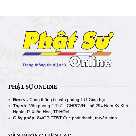
PHẬT SỰ ONLINE
Đơn vị:
Cổng thông tin văn phòng T.Ư Giáo hội
Trụ sở:
Văn phòng 2 T.Ư – GHPGVN – số 294 Nam Kỳ Khởi
Nghĩa, P. Xuân Hòa, TP.HCM
Giấy phép:
84/GP-TTĐT Cục phát thanh, truyền hình
VĂN PHÒNG LIÊN LẠC