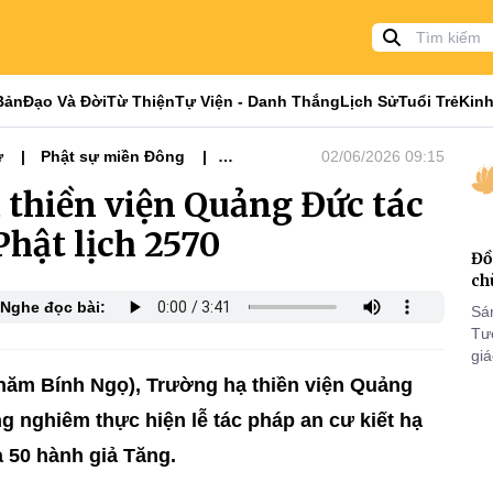
Bản
Đạo Và Đời
Từ Thiện
Tự Viện - Danh Thắng
Lịch Sử
Tuổi Trẻ
Kinh
ự
Phật sự miền Đông
02/06/2026 09:15
thiền viện Quảng Đức tác
Phật lịch 2570
Đồ
ch
Nghe đọc bài:
Sá
Tư
gi
Khó
 năm Bính Ngọ), Trường hạ thiền viện Quảng
25
g nghiêm thực hiện lễ tác pháp an cư kiết hạ
VI
a 50 hành giả Tăng.