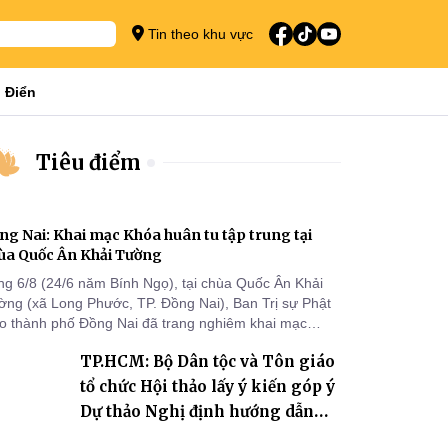
Tin theo khu vực
 Điển
Tiêu điểm
ng Nai: Khai mạc Khóa huân tu tập trung tại
ùa Quốc Ân Khải Tường
ng 6/8 (24/6 năm Bính Ngọ), tại chùa Quốc Ân Khải
ờng (xã Long Phước, TP. Đồng Nai), Ban Trị sự Phật
áo thành phố Đồng Nai đã trang nghiêm khai mạc
a huân tu tập trung trong mùa An cư kiết hạ Phật lịch
TP.HCM: Bộ Dân tộc và Tôn giáo
70 dành cho chư Tăng hành giả an cư tại chỗ khu vực
I, VIII và trường hạ chùa Quốc Ân Khải Tường.
tổ chức Hội thảo lấy ý kiến góp ý
Dự thảo Nghị định hướng dẫn
thi hành Luật Tín ngưỡng, tôn