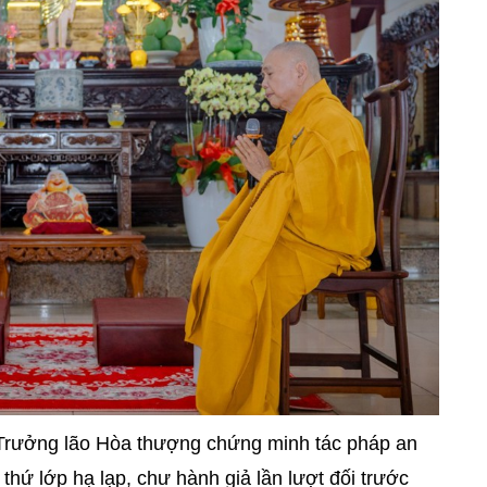
ị Trưởng lão Hòa thượng chứng minh tác pháp an
thứ lớp hạ lạp, chư hành giả lần lượt đối trước