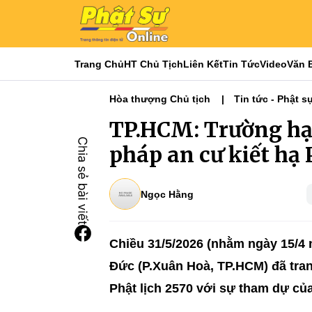
Trang Chủ
HT Chủ Tịch
Liên Kết
Tin Tức
Video
Văn 
Hòa thượng Chủ tịch
Tin tức - Phật s
Phật sự TƯGH
Nổi bật
Tiêu điểm
TP.HCM: Trường hạ 
pháp an cư kiết hạ 
Ngọc Hằng
Chiều 31/5/2026 (nhằm ngày 15/4
Đức (P.Xuân Hoà, TP.HCM) đã tran
Phật lịch 2570 với sự tham dự củ