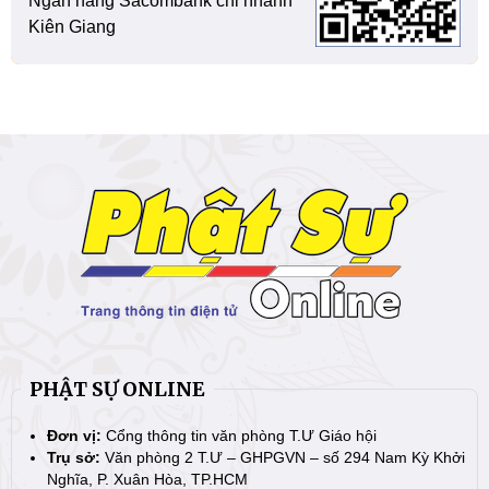
Ngân hàng Sacombank chi nhánh
Kiên Giang
PHẬT SỰ ONLINE
Đơn vị:
Cổng thông tin văn phòng T.Ư Giáo hội
Trụ sở:
Văn phòng 2 T.Ư – GHPGVN – số 294 Nam Kỳ Khởi
Nghĩa, P. Xuân Hòa, TP.HCM