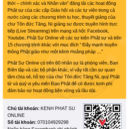
thời – chính xác và Nhân văn” đăng tải các hoạt động
Phật sự của các cấp Giáo hội và các tự viện trong cả
nước cùng các chương trình tu học, thuyết giảng của
chư Tôn đức Tăng, Ni giảng sư được truyền hình trực
tiếp (Live Streaming) trên mạng xã hội: Facebook,
Youtube, Phật Sự Online về các sự kiện Phật sự và trên
15 chương trình khác với mục đích “ Đẩy mạnh truyền
thông Phật giáo như một kênh Hoằng pháp …”
Phật Sự Online có trên 60 nhân sự là phóng viên, Ban
Biên tập và các bộ phận khác, vì vậy rất cần sự quan
tâm chia sẻ, hỗ trợ của chư Tôn đức Tăng Ni, quý Phật
tử và quý vị yêu mến Đạo Phật để có được kinh phí
đảm bảo sự hoạt động bền vững và lâu dài.
Chủ tài khoản:
KENH PHAT SU
ONLINE
Số tài khoản:
070104929298