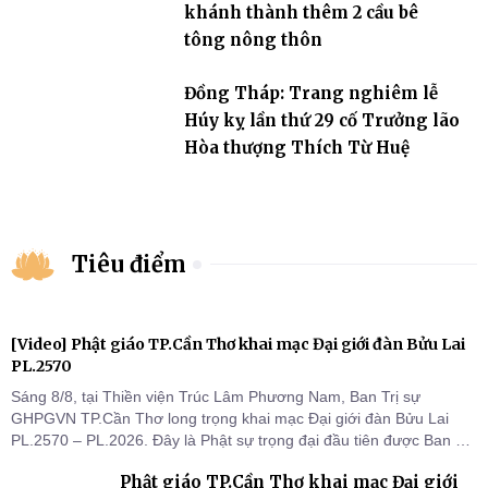
khánh thành thêm 2 cầu bê
tông nông thôn
Đồng Tháp: Trang nghiêm lễ
Húy kỵ lần thứ 29 cố Trưởng lão
Hòa thượng Thích Từ Huệ
Tiêu điểm
[Video] Phật giáo TP.Cần Thơ khai mạc Đại giới đàn Bửu Lai
PL.2570
Sáng 8/8, tại Thiền viện Trúc Lâm Phương Nam, Ban Trị sự
GHPGVN TP.Cần Thơ long trọng khai mạc Đại giới đàn Bửu Lai
PL.2570 – PL.2026. Đây là Phật sự trọng đại đầu tiên được Ban Trị
sự triển khai sau thành công của Đại hội Phật giáo thành phố lần
Phật giáo TP.Cần Thơ khai mạc Đại giới
thứ I, thể hiện sự quan tâm đối với công tác truyền giới, đào tạo