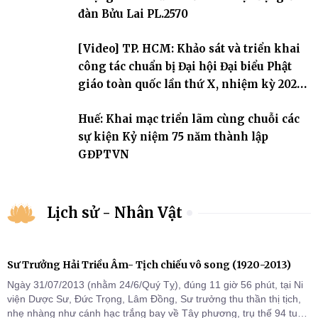
Tăng tài và tiếp nối mạng mạch Tăng-g
đàn Bửu Lai PL.2570
[Video] TP. HCM: Khảo sát và triển khai
công tác chuẩn bị Đại hội Đại biểu Phật
giáo toàn quốc lần thứ X, nhiệm kỳ 2026-
2031
Huế: Khai mạc triển lãm cùng chuỗi các
sự kiện Kỷ niệm 75 năm thành lập
GĐPTVN
Lịch sử - Nhân Vật
Sư Trưởng Hải Triều Âm- Tịch chiếu vô song (1920-2013)
Ngày 31/07/2013 (nhằm 24/6/Quý Tỵ), đúng 11 giờ 56 phút, tại Ni
viện Dược Sư, Đức Trọng, Lâm Đồng, Sư trưởng thu thần thị tịch,
nhẹ nhàng như cánh hạc trắng bay về Tây phương, trụ thế 94 tuổi