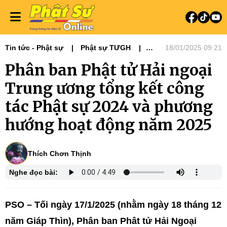
Tin tức - Phật sự
Phật sự TƯGH
18/01/2025 09:21
13 Ban - Viện GHPGVN
Phân ban Phật tử Hải ngoại
Ban Hướng dẫn Phật tử
Trung ương tổng kết công
tác Phật sự 2024 và phương
hướng hoạt động năm 2025
Thích Chơn Thịnh
Nghe đọc bài:
PSO – Tối ngày 17/1/2025 (nhằm ngày 18 tháng 12
năm Giáp Thìn), Phân ban Phât tử Hải Ngoại