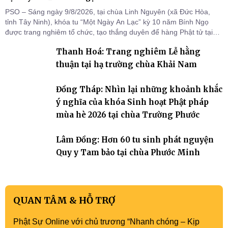
PSO – Sáng ngày 9/8/2026, tại chùa Linh Nguyên (xã Đức Hòa,
tỉnh Tây Ninh), khóa tu “Một Ngày An Lạc” kỳ 10 năm Bính Ngọ
được trang nghiêm tổ chức, tạo thắng duyên để hàng Phật tử tại
gia trở về nương tựa Tam bảo, lắng đọng thân tâm và vun bồi đời
Thanh Hoá: Trang nghiêm Lễ hằng
sống thiện lành.
thuận tại hạ trường chùa Khải Nam
Đồng Tháp: Nhìn lại những khoảnh khắc
ý nghĩa của khóa Sinh hoạt Phật pháp
mùa hè 2026 tại chùa Trường Phước
Lâm Đồng: Hơn 60 tu sinh phát nguyện
Quy y Tam bảo tại chùa Phước Minh
QUAN TÂM & HỖ TRỢ
Phật Sự Online với chủ trương “Nhanh chóng – Kịp