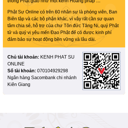
thông Phật giáo như một kênh Hoằng pháp …”
Phật Sự Online có trên 60 nhân sự là phóng viên, Ban
Biên tập và các bộ phận khác, vì vậy rất cần sự quan
tâm chia sẻ, hỗ trợ của chư Tôn đức Tăng Ni, quý Phật
tử và quý vị yêu mến Đạo Phật để có được kinh phí
đảm bảo sự hoạt động bền vững và lâu dài.
Chủ tài khoản:
KENH PHAT SU
ONLINE
Số tài khoản:
070104929298
Ngân hàng Sacombank chi nhánh
Kiên Giang