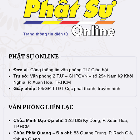
PHẬT SỰ ONLINE
Đơn vị:
Cổng thông tin văn phòng T.Ư Giáo hội
Trụ sở:
Văn phòng 2 T.Ư – GHPGVN – số 294 Nam Kỳ Khởi
Nghĩa, P. Xuân Hòa, TP.HCM
Giấy phép:
84/GP-TTĐT Cục phát thanh, truyền hình
VĂN PHÒNG LIÊN LẠC
Chùa Minh Đạo Địa chỉ:
12/3 BIS Kỳ Đồng, P. Xuân Hòa,
TP.HCM
Chùa Phật Quang – Địa chỉ:
83 Quang Trung, P. Rạch Giá,
tỉnh An Giang