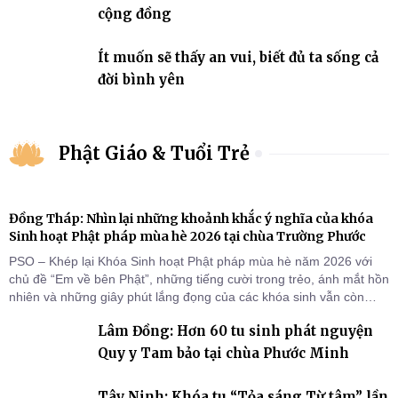
cộng đồng
Ít muốn sẽ thấy an vui, biết đủ ta sống cả
đời bình yên
Phật Giáo & Tuổi Trẻ
Đồng Tháp: Nhìn lại những khoảnh khắc ý nghĩa của khóa
Sinh hoạt Phật pháp mùa hè 2026 tại chùa Trường Phước
PSO – Khép lại Khóa Sinh hoạt Phật pháp mùa hè năm 2026 với
chủ đề “Em về bên Phật”, những tiếng cười trong trẻo, ánh mắt hồn
nhiên và những giây phút lắng đọng của các khóa sinh vẫn còn
đọng lại dưới mái chùa Trường Phước (xã Tân Hương, tỉnh Đồng
Lâm Đồng: Hơn 60 tu sinh phát nguyện
Tháp). Những tuần tu học ngắn ngủi nhưng đã trở thành hành
trang quý báu, gieo những hạt giống thiện l
Quy y Tam bảo tại chùa Phước Minh
Tây Ninh: Khóa tu “Tỏa sáng Từ tâm” lần