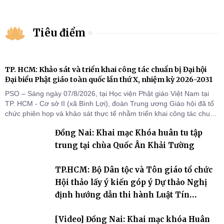
Tiêu điểm
TP. HCM: Khảo sát và triển khai công tác chuẩn bị Đại hội
Đại biểu Phật giáo toàn quốc lần thứ X, nhiệm kỳ 2026-2031
PSO – Sáng ngày 07/8/2026, tại Học viện Phật giáo Việt Nam tại
TP. HCM - Cơ sở II (xã Bình Lợi), đoàn Trung ương Giáo hội đã tổ
chức phiên họp và khảo sát thực tế nhằm triển khai công tác chuẩn
bị Đại hội Đại biểu Phật giáo toàn quốc lần thứ X, nhiệm kỳ 2026-
Đồng Nai: Khai mạc Khóa huân tu tập
2031.
trung tại chùa Quốc Ân Khải Tường
TP.HCM: Bộ Dân tộc và Tôn giáo tổ chức
Hội thảo lấy ý kiến góp ý Dự thảo Nghị
định hướng dẫn thi hành Luật Tín
ngưỡng, tôn giáo
[Video] Đồng Nai: Khai mạc khóa Huân