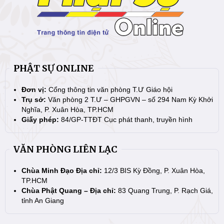
PHẬT SỰ ONLINE
Đơn vị:
Cổng thông tin văn phòng T.Ư Giáo hội
Trụ sở:
Văn phòng 2 T.Ư – GHPGVN – số 294 Nam Kỳ Khởi
Nghĩa, P. Xuân Hòa, TP.HCM
Giấy phép:
84/GP-TTĐT Cục phát thanh, truyền hình
VĂN PHÒNG LIÊN LẠC
Chùa Minh Đạo Địa chỉ:
12/3 BIS Kỳ Đồng, P. Xuân Hòa,
TP.HCM
Chùa Phật Quang – Địa chỉ:
83 Quang Trung, P. Rạch Giá,
tỉnh An Giang