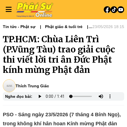
Tin tức - Phật sự
Phật giáo & tuổi trẻ
23/05/2026 18:15
Phật sự miền Đông
TP.HCM: Chùa Liên Trì
Hoạt động Hoằng pháp
(P.Vũng Tàu) trao giải cuộc
thi viết lời tri ân Đức Phật
kính mừng Phật đản
Thích Trung Giác
Nghe đọc bài:
PSO - Sáng ngày 23/5/2026 (7 tháng 4 Bính Ngọ),
trong không khí hân hoan Kính mừng Phật đản