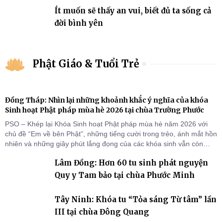
Ít muốn sẽ thấy an vui, biết đủ ta sống cả
đời bình yên
Phật Giáo & Tuổi Trẻ
Đồng Tháp: Nhìn lại những khoảnh khắc ý nghĩa của khóa
Sinh hoạt Phật pháp mùa hè 2026 tại chùa Trường Phước
PSO – Khép lại Khóa Sinh hoạt Phật pháp mùa hè năm 2026 với
chủ đề “Em về bên Phật”, những tiếng cười trong trẻo, ánh mắt hồn
nhiên và những giây phút lắng đọng của các khóa sinh vẫn còn
đọng lại dưới mái chùa Trường Phước (xã Tân Hương, tỉnh Đồng
Lâm Đồng: Hơn 60 tu sinh phát nguyện
Tháp). Những tuần tu học ngắn ngủi nhưng đã trở thành hành
trang quý báu, gieo những hạt giống thiện l
Quy y Tam bảo tại chùa Phước Minh
Tây Ninh: Khóa tu “Tỏa sáng Từ tâm” lần
III tại chùa Đông Quang