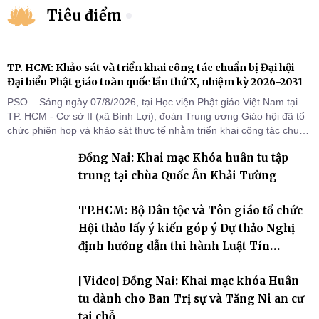
Tiêu điểm
TP. HCM: Khảo sát và triển khai công tác chuẩn bị Đại hội
Đại biểu Phật giáo toàn quốc lần thứ X, nhiệm kỳ 2026-2031
PSO – Sáng ngày 07/8/2026, tại Học viện Phật giáo Việt Nam tại
TP. HCM - Cơ sở II (xã Bình Lợi), đoàn Trung ương Giáo hội đã tổ
chức phiên họp và khảo sát thực tế nhằm triển khai công tác chuẩn
bị Đại hội Đại biểu Phật giáo toàn quốc lần thứ X, nhiệm kỳ 2026-
Đồng Nai: Khai mạc Khóa huân tu tập
2031.
trung tại chùa Quốc Ân Khải Tường
TP.HCM: Bộ Dân tộc và Tôn giáo tổ chức
Hội thảo lấy ý kiến góp ý Dự thảo Nghị
định hướng dẫn thi hành Luật Tín
ngưỡng, tôn giáo
[Video] Đồng Nai: Khai mạc khóa Huân
tu dành cho Ban Trị sự và Tăng Ni an cư
tại chỗ