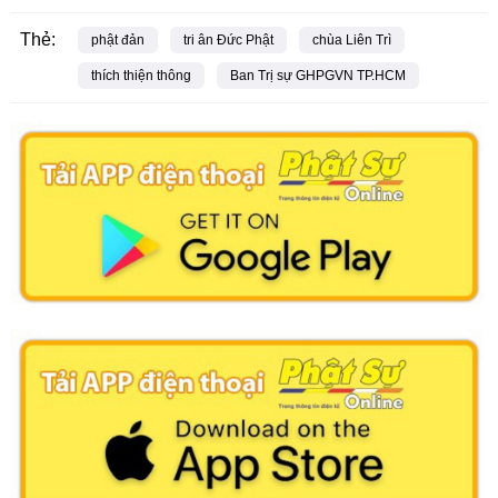
Thẻ:
phật đản
tri ân Đức Phật
chùa Liên Trì
thích thiện thông
Ban Trị sự GHPGVN TP.HCM