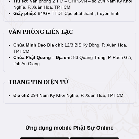
Trụ sở:
Văn phòng 2 T.Ư – GHPGVN – số 294 Nam Kỳ Khởi
Nghĩa, P. Xuân Hòa, TP.HCM
Giấy phép:
84/GP-TTĐT Cục phát thanh, truyền hình
VĂN PHÒNG LIÊN LẠC
Chùa Minh Đạo Địa chỉ:
12/3 BIS Kỳ Đồng, P. Xuân Hòa,
TP.HCM
Chùa Phật Quang – Địa chỉ:
83 Quang Trung, P. Rạch Giá,
tỉnh An Giang
TRANG TIN ĐIỆN TỬ
Địa chỉ:
294 Nam Kỳ Khởi Nghĩa, P. Xuân Hòa, TP.HCM
Ứng dụng mobile Phật Sự Online