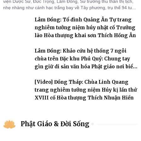
viện Dược Sư, Đức Trọng, Lâm Đồng, Sư trưởng thu thần thị tịch,
nhẹ nhàng như cánh hạc trắng bay về Tây phương, trụ thế 94 tuổi
đời, 60 hạ lạp.
Lâm Đồng: Tổ đình Quảng Ân Tự trang
nghiêm tưởng niệm húy nhật cố Trưởng
lão Hòa thượng khai sơn Thích Hồng Ân
Lâm Đồng: Khảo cứu hệ thống 7 ngôi
chùa trên Đặc khu Phú Quý: Chung tay
gìn giữ di sản văn hóa Phật giáo nơi biển
đảo
[Video] Đồng Tháp: Chùa Linh Quang
trang nghiêm tưởng niệm Húy kị lần thứ
XVIII cố Hòa thượng Thích Nhuận Hiền
Phật Giáo & Đời Sống