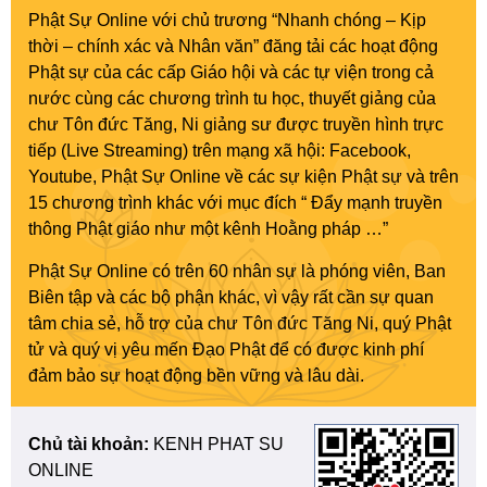
Phật Sự Online với chủ trương “Nhanh chóng – Kịp
thời – chính xác và Nhân văn” đăng tải các hoạt động
Phật sự của các cấp Giáo hội và các tự viện trong cả
nước cùng các chương trình tu học, thuyết giảng của
chư Tôn đức Tăng, Ni giảng sư được truyền hình trực
tiếp (Live Streaming) trên mạng xã hội: Facebook,
Youtube, Phật Sự Online về các sự kiện Phật sự và trên
15 chương trình khác với mục đích “ Đẩy mạnh truyền
thông Phật giáo như một kênh Hoằng pháp …”
Phật Sự Online có trên 60 nhân sự là phóng viên, Ban
Biên tập và các bộ phận khác, vì vậy rất cần sự quan
tâm chia sẻ, hỗ trợ của chư Tôn đức Tăng Ni, quý Phật
tử và quý vị yêu mến Đạo Phật để có được kinh phí
đảm bảo sự hoạt động bền vững và lâu dài.
Chủ tài khoản:
KENH PHAT SU
ONLINE