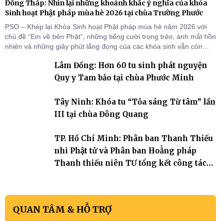
Đồng Tháp: Nhìn lại những khoảnh khắc ý nghĩa của khóa
Sinh hoạt Phật pháp mùa hè 2026 tại chùa Trường Phước
PSO – Khép lại Khóa Sinh hoạt Phật pháp mùa hè năm 2026 với
chủ đề “Em về bên Phật”, những tiếng cười trong trẻo, ánh mắt hồn
nhiên và những giây phút lắng đọng của các khóa sinh vẫn còn
đọng lại dưới mái chùa Trường Phước (xã Tân Hương, tỉnh Đồng
Lâm Đồng: Hơn 60 tu sinh phát nguyện
Tháp). Những tuần tu học ngắn ngủi nhưng đã trở thành hành
trang quý báu, gieo những hạt giống thiện l
Quy y Tam bảo tại chùa Phước Minh
Tây Ninh: Khóa tu “Tỏa sáng Từ tâm” lần
III tại chùa Đông Quang
TP. Hồ Chí Minh: Phân ban Thanh Thiếu
nhi Phật tử và Phân ban Hoằng pháp
Thanh thiếu niên TƯ tổng kết công tác
Phật sự nhiệm kỳ IX (2022 – 2027)
QUAN TÂM & HỖ TRỢ