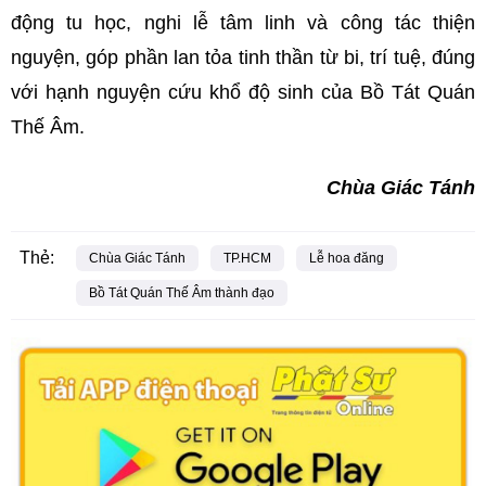
động tu học, nghi lễ tâm linh và công tác thiện
nguyện, góp phần lan tỏa tinh thần từ bi, trí tuệ, đúng
với hạnh nguyện cứu khổ độ sinh của Bồ Tát Quán
Thế Âm.
C
hùa Giác Tánh
Thẻ:
Chùa Giác Tánh
TP.HCM
Lễ hoa đăng
Bồ Tát Quán Thế Âm thành đạo