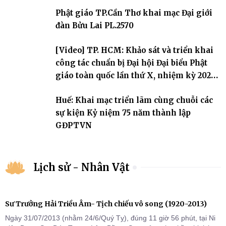
sự triển khai sau thành công của Đại hội Phật giáo thành phố lần
Phật giáo TP.Cần Thơ khai mạc Đại giới
thứ I, thể hiện sự quan tâm đối với công tác truyền giới, đào tạo
Tăng tài và tiếp nối mạng mạch Tăng-g
đàn Bửu Lai PL.2570
[Video] TP. HCM: Khảo sát và triển khai
công tác chuẩn bị Đại hội Đại biểu Phật
giáo toàn quốc lần thứ X, nhiệm kỳ 2026-
2031
Huế: Khai mạc triển lãm cùng chuỗi các
sự kiện Kỷ niệm 75 năm thành lập
GĐPTVN
Lịch sử - Nhân Vật
Sư Trưởng Hải Triều Âm- Tịch chiếu vô song (1920-2013)
Ngày 31/07/2013 (nhằm 24/6/Quý Tỵ), đúng 11 giờ 56 phút, tại Ni