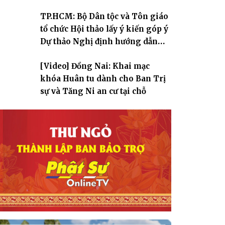
TP.HCM: Bộ Dân tộc và Tôn giáo
tổ chức Hội thảo lấy ý kiến góp ý
Dự thảo Nghị định hướng dẫn
thi hành Luật Tín ngưỡng, tôn
[Video] Đồng Nai: Khai mạc
giáo
khóa Huân tu dành cho Ban Trị
sự và Tăng Ni an cư tại chỗ