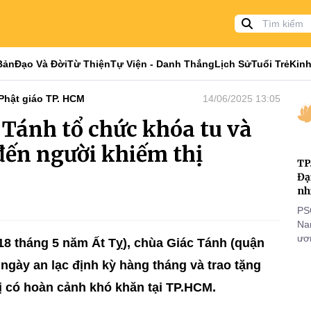
Bản
Đạo Và Đời
Từ Thiện
Tự Viện - Danh Thắng
Lịch Sử
Tuổi Trẻ
Kinh
Phật giáo TP. HCM
14/06/2025 13:05
Tánh tổ chức khóa tu và
đến người khiếm thị
TP
Đạ
nh
PS
Nam
ươn
8 tháng 5 năm Ất Tỵ), chùa Giác Tánh (quận
nhằ
 ngày an lạc
định kỳ hàng tháng và trao tặng
gi
ị có hoàn cảnh khó khăn tại TP.HCM.