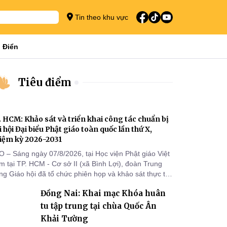
Tin theo khu vực
 Điển
Tiêu điểm
. HCM: Khảo sát và triển khai công tác chuẩn bị
i hội Đại biểu Phật giáo toàn quốc lần thứ X,
iệm kỳ 2026-2031
O – Sáng ngày 07/8/2026, tại Học viện Phật giáo Việt
 tại TP. HCM - Cơ sở II (xã Bình Lợi), đoàn Trung
g Giáo hội đã tổ chức phiên họp và khảo sát thực tế
m triển khai công tác chuẩn bị Đại hội Đại biểu Phật
Đồng Nai: Khai mạc Khóa huân
áo toàn quốc lần thứ X, nhiệm kỳ 2026-2031.
tu tập trung tại chùa Quốc Ân
Khải Tường