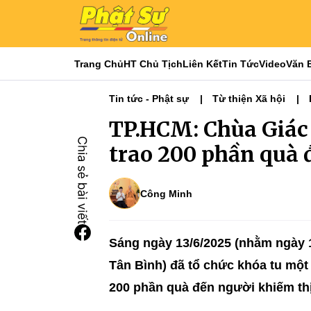
Trang Chủ
HT Chủ Tịch
Liên Kết
Tin Tức
Video
Văn 
Tin tức - Phật sự
Từ thiện Xã hội
TP.HCM: Chùa Giác 
trao 200 phần quà 
Công Minh
Sáng ngày 13/6/2025 (nhằm ngày 1
Tân Bình) đã tổ chức
khóa tu một
200 phần quà đến người khiếm th