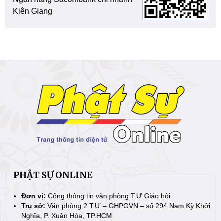
Kiên Giang
PHẬT SỰ ONLINE
Đơn vị:
Cổng thông tin văn phòng T.Ư Giáo hội
Trụ sở:
Văn phòng 2 T.Ư – GHPGVN – số 294 Nam Kỳ Khởi
Nghĩa, P. Xuân Hòa, TP.HCM