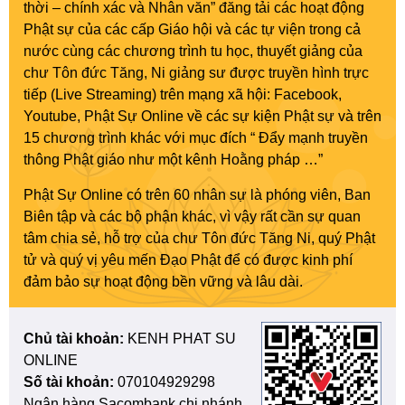
thời – chính xác và Nhân văn” đăng tải các hoạt động
Phật sự của các cấp Giáo hội và các tự viện trong cả
nước cùng các chương trình tu học, thuyết giảng của
chư Tôn đức Tăng, Ni giảng sư được truyền hình trực
tiếp (Live Streaming) trên mạng xã hội: Facebook,
Youtube, Phật Sự Online về các sự kiện Phật sự và trên
15 chương trình khác với mục đích “ Đẩy mạnh truyền
thông Phật giáo như một kênh Hoằng pháp …”
Phật Sự Online có trên 60 nhân sự là phóng viên, Ban
Biên tập và các bộ phận khác, vì vậy rất cần sự quan
tâm chia sẻ, hỗ trợ của chư Tôn đức Tăng Ni, quý Phật
tử và quý vị yêu mến Đạo Phật để có được kinh phí
đảm bảo sự hoạt động bền vững và lâu dài.
Chủ tài khoản:
KENH PHAT SU
ONLINE
Số tài khoản:
070104929298
Ngân hàng Sacombank chi nhánh