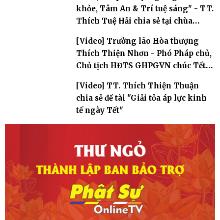
khỏe, Tâm An & Trí tuệ sáng" - TT.
Thích Tuệ Hải chia sẻ tại chùa
Long Hưng (Đôg Anh, Hà Nội)
[Video] Trưởng lão Hòa thượng
Thích Thiện Nhơn - Phó Pháp chủ,
Chủ tịch HĐTS GHPGVN chúc Tết
Giáp Thìn 2024
[Video] TT. Thích Thiện Thuận
chia sẻ đề tài "Giải tỏa áp lực kinh
tế ngày Tết"