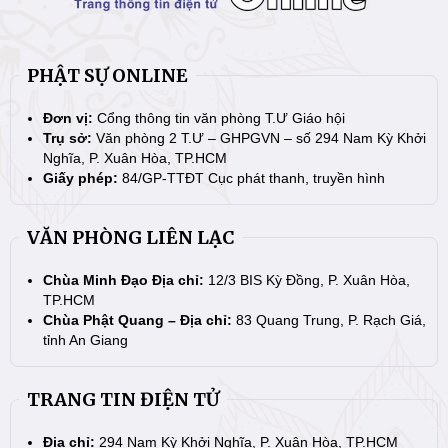
PHẬT SỰ ONLINE
Đơn vị:
Cổng thông tin văn phòng T.Ư Giáo hội
Trụ sở:
Văn phòng 2 T.Ư – GHPGVN – số 294 Nam Kỳ Khởi
Nghĩa, P. Xuân Hòa, TP.HCM
Giấy phép:
84/GP-TTĐT Cục phát thanh, truyền hình
VĂN PHÒNG LIÊN LẠC
Chùa Minh Đạo Địa chỉ:
12/3 BIS Kỳ Đồng, P. Xuân Hòa,
TP.HCM
Chùa Phật Quang – Địa chỉ:
83 Quang Trung, P. Rạch Giá,
tỉnh An Giang
TRANG TIN ĐIỆN TỬ
Địa chỉ:
294 Nam Kỳ Khởi Nghĩa, P. Xuân Hòa, TP.HCM