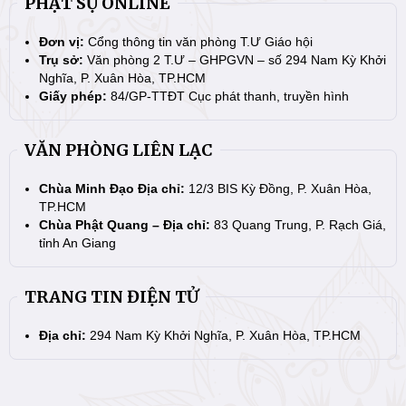
PHẬT SỰ ONLINE
Đơn vị:
Cổng thông tin văn phòng T.Ư Giáo hội
Trụ sở:
Văn phòng 2 T.Ư – GHPGVN – số 294 Nam Kỳ Khởi
Nghĩa, P. Xuân Hòa, TP.HCM
Giấy phép:
84/GP-TTĐT Cục phát thanh, truyền hình
VĂN PHÒNG LIÊN LẠC
Chùa Minh Đạo Địa chỉ:
12/3 BIS Kỳ Đồng, P. Xuân Hòa,
TP.HCM
Chùa Phật Quang – Địa chỉ:
83 Quang Trung, P. Rạch Giá,
tỉnh An Giang
TRANG TIN ĐIỆN TỬ
Địa chỉ:
294 Nam Kỳ Khởi Nghĩa, P. Xuân Hòa, TP.HCM