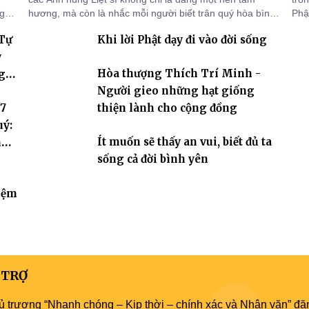
ng
hương, mà còn là nhắc mỗi người biết trân quý hòa bình,
Phật
sống thiện lành và có trách nhiệm với quê hương, đất
chù
 Tự
Khi lời Phật dạy đi vào đời sống
nước.
chứ
y
Hòa thượng Thích Trí Minh -
g
Người gieo những hạt giống
 7
thiện lành cho cộng đồng
uý:
Ít muốn sẽ thấy an vui, biết đủ ta
hóa
sống cả đời bình yên
iệm
 TRỢ
ủ trương “Nhanh chóng – Kịp thời – chính xác và Nhân văn” đăn