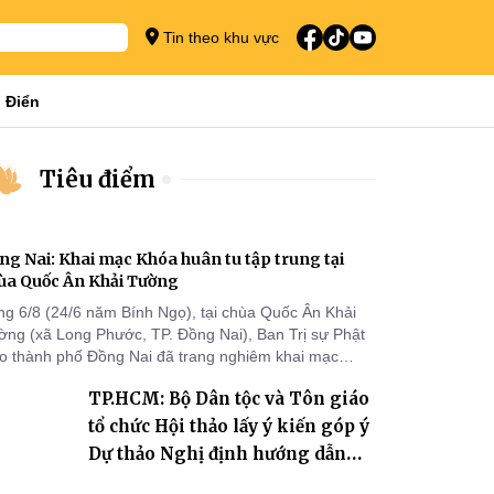
Tin theo khu vực
 Điển
Tiêu điểm
ng Nai: Khai mạc Khóa huân tu tập trung tại
ùa Quốc Ân Khải Tường
ng 6/8 (24/6 năm Bính Ngọ), tại chùa Quốc Ân Khải
ờng (xã Long Phước, TP. Đồng Nai), Ban Trị sự Phật
áo thành phố Đồng Nai đã trang nghiêm khai mạc
a huân tu tập trung trong mùa An cư kiết hạ Phật lịch
TP.HCM: Bộ Dân tộc và Tôn giáo
70 dành cho chư Tăng hành giả an cư tại chỗ khu vực
I, VIII và trường hạ chùa Quốc Ân Khải Tường.
tổ chức Hội thảo lấy ý kiến góp ý
Dự thảo Nghị định hướng dẫn
thi hành Luật Tín ngưỡng, tôn