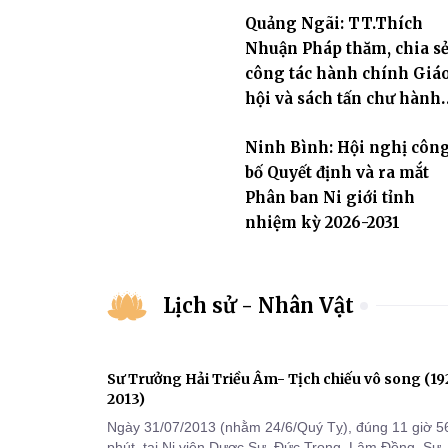
Quảng Ngãi: TT.Thích
Nhuận Pháp thăm, chia s
công tác hành chính Giá
hội và sách tấn chư hành
giả Ni tại hạ trường an cư
Ninh Bình: Hội nghị côn
Phân ban Ni giới tỉnh
bố Quyết định và ra mắt
Phân ban Ni giới tỉnh
nhiệm kỳ 2026-2031
Lịch sử - Nhân Vật
Sư Trưởng Hải Triều Âm- Tịch chiếu vô song (1
2013)
Ngày 31/07/2013 (nhằm 24/6/Quý Tỵ), đúng 11 giờ 5
phút, tại Ni viện Dược Sư, Đức Trọng, Lâm Đồng, Sư