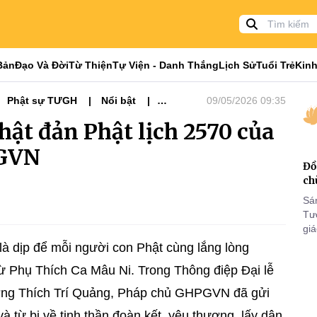
Bản
Đạo Và Đời
Từ Thiện
Tự Viện - Danh Thắng
Lịch Sử
Tuổi Trẻ
Kinh
Phật sự TƯGH
Nổi bật
09/05/2026 09:35
hật đản Phật lịch 2570 của
PGVN
Đồ
ch
Sá
Tư
gi
Khó
là dịp để mỗi người con Phật cùng lắng lòng
25
 Phụ Thích Ca Mâu Ni. Trong Thông điệp Đại lễ
VI
ượng Thích Trí Quảng, Pháp chủ GHPGVN đã gửi
à từ bi về tinh thần đoàn kết, yêu thương, lấy dân