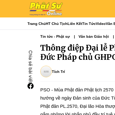
Trang Chủ
HT Chủ Tịch
Liên Kết
Tin Tức
Video
Văn 
Tin tức - Phật sự
Văn bản Giáo hội
Tiêu điểm
Thông điệp Đại lễ P
Đức Pháp chủ GH
Tích Trí
PSO - Mùa Phật đản Phật lịch 2570 
hướng về ngày Đản sinh của Đức Từ
Phật đản PL.2570, Đại lão Hòa th
gắm những lời nhắn nhủ đầy trí tuệ v