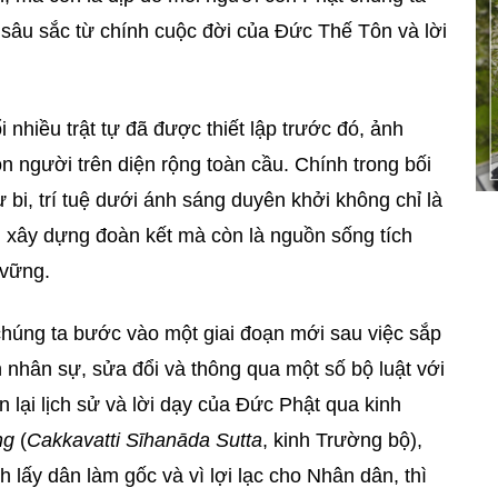
 sâu sắc từ chính cuộc đời của Đức Thế Tôn và lời
 nhiều trật tự đã được thiết lập trước đó, ảnh
n người trên diện rộng toàn cầu. Chính trong bối
 bi, trí tuệ dưới ánh sáng duyên khởi không chỉ là
h, xây dựng đoàn kết mà còn là nguồn sống tích
 vững.
húng ta bước vào một giai đoạn mới sau việc sắp
àn nhân sự, sửa đổi và thông qua một số bộ luật với
 lại lịch sử và lời dạy của Đức Phật qua kinh
ng
(
Cakkavatti Sīhanāda Sutta
, kinh Trường bộ),
h lấy dân làm gốc và vì lợi lạc cho Nhân dân, thì