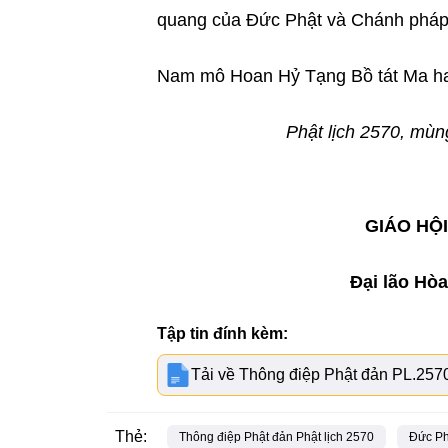
quang của Đức Phật và Chánh pháp
Nam mô Hoan Hỷ Tạng Bồ tát Ma ha 
Phật lịch 2570, mù
GIÁO HỘI
Đại lão Hò
Tập tin đính kèm:
Tải về Thông điệp Phật đản PL.257
Thẻ:
Thông điệp Phật đản Phật lịch 2570
Đức Ph