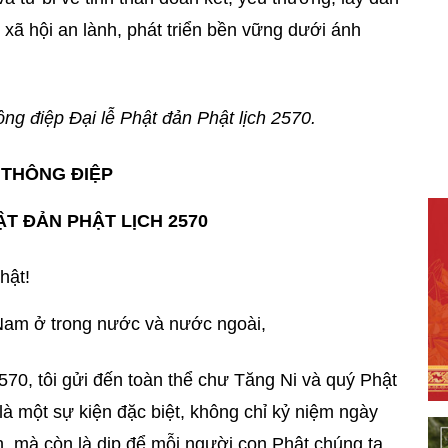
xã hội an lành, phát triển bền vững dưới ánh
hông điệp Đại lễ Phật đản Phật lịch 2570.
THÔNG ĐIỆP
ẬT ĐẢN PHẬT LỊCH 2570
hật!
 Nam ở trong nước và nước ngoài,
2570, tôi gửi đến toàn thể chư Tăng Ni và quý Phật
là một sự kiện đặc biệt, không chỉ kỷ niệm ngày
 mà còn là dịp để mỗi người con Phật chúng ta