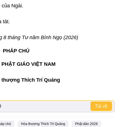
 của Ngài.
tát.
ng 8 tháng Tư năm Bính Ngọ (2026)
PHÁP CHỦ
 PHẬT GIÁO VIỆT NAM
a thượng Thích Trí Quảng
0
Tải về
áp chủ
Hòa thượng Thích Trí Quảng
Phật đản 2026