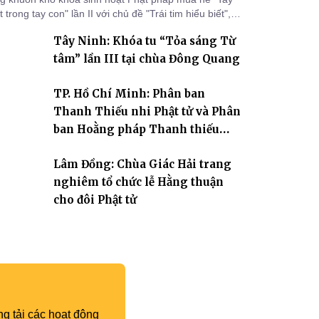
 trong tay con" lần II với chủ đề "Trái tim hiểu biết",
a Phước Minh (xã Hàm Kiệm) đã trang nghiêm tổ
Tây Ninh: Khóa tu “Tỏa sáng Từ
c lễ phát nguyện quy y Tam bảo cho hơn 60 tu sinh.
tâm” lần III tại chùa Đông Quang
TP. Hồ Chí Minh: Phân ban
Thanh Thiếu nhi Phật tử và Phân
ban Hoằng pháp Thanh thiếu
niên TƯ tổng kết công tác Phật sự
Lâm Đồng: Chùa Giác Hải trang
nhiệm kỳ IX (2022 – 2027)
nghiêm tổ chức lễ Hằng thuận
cho đôi Phật tử
g tải các hoạt động