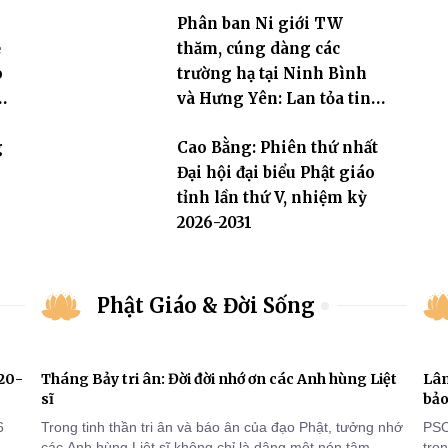
Phân ban Ni giới TW
ẻ
thăm, cúng dàng các
o
trường hạ tại Ninh Bình
và Hưng Yên: Lan tỏa tinh
thần hộ trì Tam bảo
g
Cao Bằng: Phiên thứ nhất
Đại hội đại biểu Phật giáo
tỉnh lần thứ V, nhiệm kỳ
2026-2031
Phật Giáo & Đời Sống
920-
Tháng Bảy tri ân: Đời đời nhớ ơn các Anh hùng Liệt
Lâm
sĩ
bảo
6
Trong tinh thần tri ân và báo ân của đạo Phật, tưởng nhớ
PSO
các Anh hùng Liệt sĩ không chỉ là dâng một nén tâm
tro