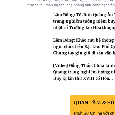
trưởng thu thần thị tịch, nhẹ nhàng như cánh hạc trắ
bay về Tây phương, trụ thế 94 tuổi đời, 60 hạ lạp.
Lâm Đồng: Tổ đình Quảng Ân
trang nghiêm tưởng niệm hú
nhật cố Trưởng lão Hòa thượn
khai sơn Thích Hồng Ân
Lâm Đồng: Khảo cứu hệ thống
ngôi chùa trên Đặc khu Phú Q
Chung tay gìn giữ di sản văn 
Phật giáo nơi biển đảo
[Video] Đồng Tháp: Chùa Linh
Quang trang nghiêm tưởng n
Húy kị lần thứ XVIII cố Hòa
thượng Thích Nhuận Hiền
QUAN TÂM & HỖ
Phật Sự Online với ch