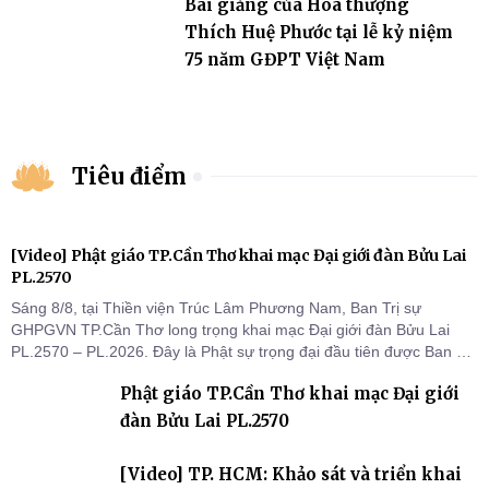
Bài giảng của Hoà thượng
Thích Huệ Phước tại lễ kỷ niệm
75 năm GĐPT Việt Nam
Tiêu điểm
[Video] Phật giáo TP.Cần Thơ khai mạc Đại giới đàn Bửu Lai
PL.2570
Sáng 8/8, tại Thiền viện Trúc Lâm Phương Nam, Ban Trị sự
GHPGVN TP.Cần Thơ long trọng khai mạc Đại giới đàn Bửu Lai
PL.2570 – PL.2026. Đây là Phật sự trọng đại đầu tiên được Ban Trị
sự triển khai sau thành công của Đại hội Phật giáo thành phố lần
Phật giáo TP.Cần Thơ khai mạc Đại giới
thứ I, thể hiện sự quan tâm đối với công tác truyền giới, đào tạo
Tăng tài và tiếp nối mạng mạch Tăng-g
đàn Bửu Lai PL.2570
[Video] TP. HCM: Khảo sát và triển khai