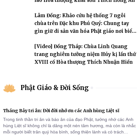
lão Hòa thượng khai sơn Thích Hồng Ân
Lâm Đồng: Khảo cứu hệ thống 7 ngôi
chùa trên Đặc khu Phú Quý: Chung tay
gìn giữ di sản văn hóa Phật giáo nơi biển
đảo
[Video] Đồng Tháp: Chùa Linh Quang
trang nghiêm tưởng niệm Húy kị lần thứ
XVIII cố Hòa thượng Thích Nhuận Hiền
Phật Giáo & Đời Sống
Tháng Bảy tri ân: Đời đời nhớ ơn các Anh hùng Liệt sĩ
Trong tinh thần tri ân và báo ân của đạo Phật, tưởng nhớ các Anh
hùng Liệt sĩ không chỉ là dâng một nén tâm hương, mà còn là nhắc
mỗi người biết trân quý hòa bình, sống thiện lành và có trách
nhiệm với quê hương, đất nước.