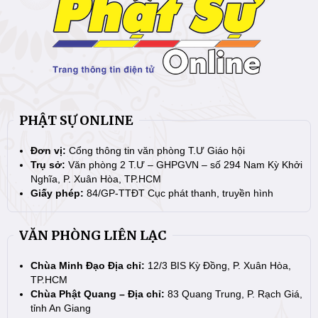
PHẬT SỰ ONLINE
Đơn vị:
Cổng thông tin văn phòng T.Ư Giáo hội
Trụ sở:
Văn phòng 2 T.Ư – GHPGVN – số 294 Nam Kỳ Khởi
Nghĩa, P. Xuân Hòa, TP.HCM
Giấy phép:
84/GP-TTĐT Cục phát thanh, truyền hình
VĂN PHÒNG LIÊN LẠC
Chùa Minh Đạo Địa chỉ:
12/3 BIS Kỳ Đồng, P. Xuân Hòa,
TP.HCM
Chùa Phật Quang – Địa chỉ:
83 Quang Trung, P. Rạch Giá,
tỉnh An Giang