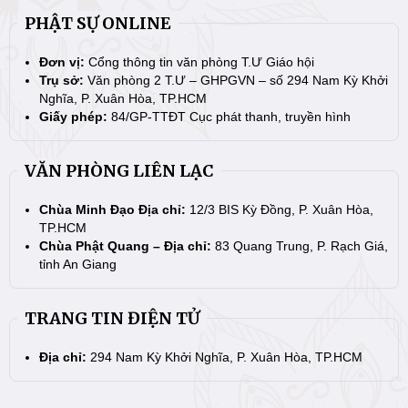
PHẬT SỰ ONLINE
Đơn vị:
Cổng thông tin văn phòng T.Ư Giáo hội
Trụ sở:
Văn phòng 2 T.Ư – GHPGVN – số 294 Nam Kỳ Khởi
Nghĩa, P. Xuân Hòa, TP.HCM
Giấy phép:
84/GP-TTĐT Cục phát thanh, truyền hình
VĂN PHÒNG LIÊN LẠC
Chùa Minh Đạo Địa chỉ:
12/3 BIS Kỳ Đồng, P. Xuân Hòa,
TP.HCM
Chùa Phật Quang – Địa chỉ:
83 Quang Trung, P. Rạch Giá,
tỉnh An Giang
TRANG TIN ĐIỆN TỬ
Địa chỉ:
294 Nam Kỳ Khởi Nghĩa, P. Xuân Hòa, TP.HCM