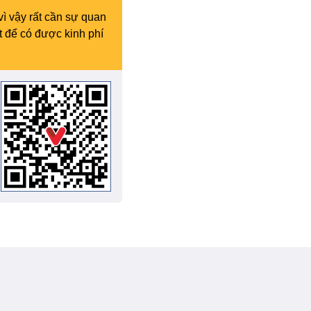
vì vậy rất cần sự quan
t để có được kinh phí