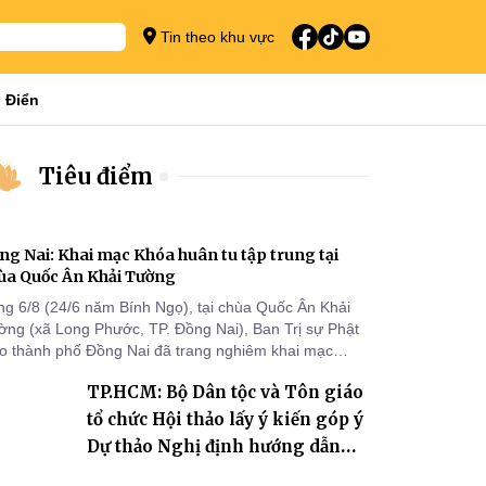
Tin theo khu vực
 Điển
Tiêu điểm
ng Nai: Khai mạc Khóa huân tu tập trung tại
ùa Quốc Ân Khải Tường
ng 6/8 (24/6 năm Bính Ngọ), tại chùa Quốc Ân Khải
ờng (xã Long Phước, TP. Đồng Nai), Ban Trị sự Phật
áo thành phố Đồng Nai đã trang nghiêm khai mạc
a huân tu tập trung trong mùa An cư kiết hạ Phật lịch
TP.HCM: Bộ Dân tộc và Tôn giáo
70 dành cho chư Tăng hành giả an cư tại chỗ khu vực
I, VIII và trường hạ chùa Quốc Ân Khải Tường.
tổ chức Hội thảo lấy ý kiến góp ý
Dự thảo Nghị định hướng dẫn
thi hành Luật Tín ngưỡng, tôn