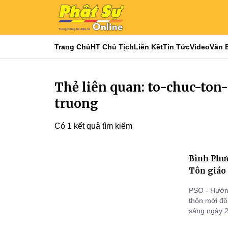
Trang Chủ
HT Chủ Tịch
Liên Kết
Tin Tức
Video
Văn 
Thẻ liên quan: to-chuc-to
truong
Có 1 kết quả tìm kiếm
Bình Phư
Tôn giáo 
PSO - Hưởn
thôn mới đô
sáng ngày 2
(ấp Cầu Ha