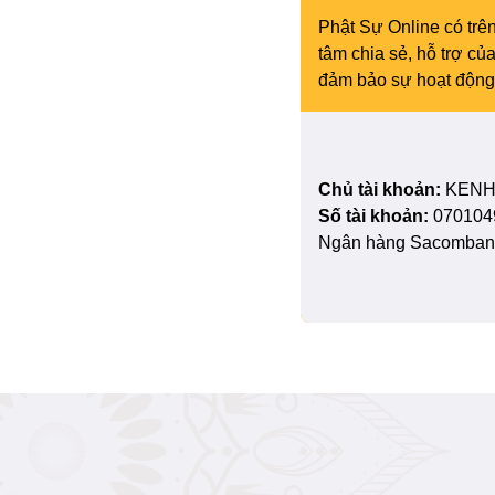
Phật Sự Online có trên
tâm chia sẻ, hỗ trợ c
đảm bảo sự hoạt động 
Chủ tài khoản:
KENH
Số tài khoản:
070104
Ngân hàng Sacombank