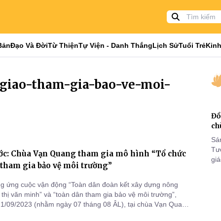
Bản
Đạo Và Đời
Từ Thiện
Tự Viện - Danh Thắng
Lịch Sử
Tuổi Trẻ
Kinh
n-giao-tham-gia-bao-ve-moi-
Đồ
ch
Sá
Tư
ớc: Chùa Vạn Quang tham gia mô hình “Tổ chức
gi
tham gia bảo vệ môi trường”
Khó
25
g ứng cuộc vận động “Toàn dân đoàn kết xây dựng nông
VI
 thị văn minh” và “toàn dân tham gia bảo vệ môi trường”,
1/09/2023 (nhằm ngày 07 tháng 08 ÂL), tại chùa Vạn Quang
i, xã Đồng Tiến, huyện Đồng Phú) Uỷ ban MTTQVN xã Đồng