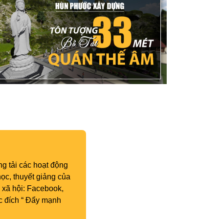
g tải các hoạt động
ọc, thuyết giảng của
 xã hội: Facebook,
c đích “ Đẩy mạnh