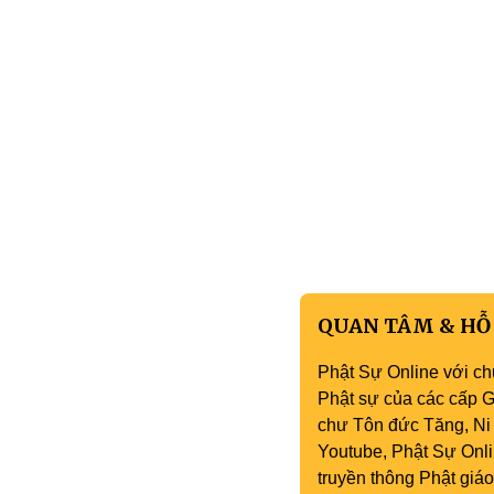
QUAN TÂM & HỖ
Phật Sự Online với ch
Phật sự của các cấp Gi
chư Tôn đức Tăng, Ni 
Youtube, Phật Sự Onli
truyền thông Phật gi