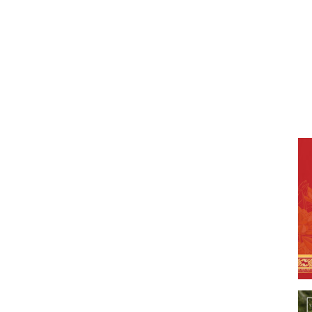
c lễ ra mắt mô hình “Tổ chức Tôn giáo tham gia bảo vệ môi