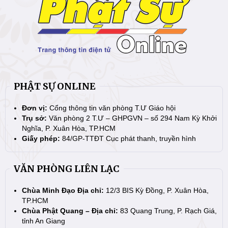
PHẬT SỰ ONLINE
Đơn vị:
Cổng thông tin văn phòng T.Ư Giáo hội
Trụ sở:
Văn phòng 2 T.Ư – GHPGVN – số 294 Nam Kỳ Khởi
Nghĩa, P. Xuân Hòa, TP.HCM
Giấy phép:
84/GP-TTĐT Cục phát thanh, truyền hình
VĂN PHÒNG LIÊN LẠC
Chùa Minh Đạo Địa chỉ:
12/3 BIS Kỳ Đồng, P. Xuân Hòa,
TP.HCM
Chùa Phật Quang – Địa chỉ:
83 Quang Trung, P. Rạch Giá,
tỉnh An Giang