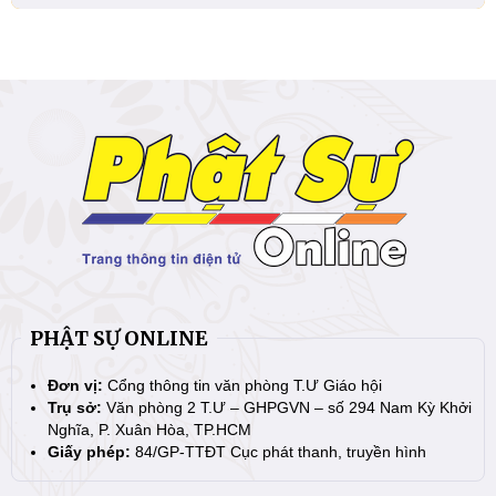
PHẬT SỰ ONLINE
Đơn vị:
Cổng thông tin văn phòng T.Ư Giáo hội
Trụ sở:
Văn phòng 2 T.Ư – GHPGVN – số 294 Nam Kỳ Khởi
Nghĩa, P. Xuân Hòa, TP.HCM
Giấy phép:
84/GP-TTĐT Cục phát thanh, truyền hình