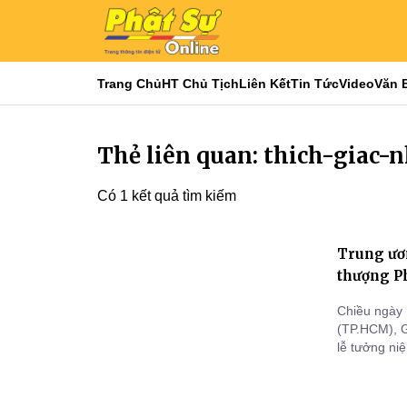
Trang Chủ
HT Chủ Tịch
Liên Kết
Tin Tức
Video
Văn 
Thẻ liên quan: thich-giac-
Có 1 kết quả tìm kiếm
Trung ươ
thượng P
Chiều ngày 
(TP.HCM), G
lễ tưởng ni
Thích Giác 
Hệ phái.