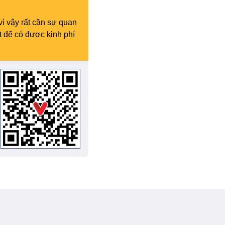
vì vậy rất cần sự quan
t để có được kinh phí