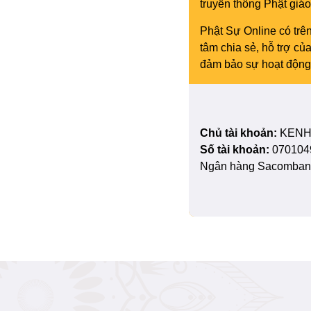
truyền thông Phật gi
Phật Sự Online có trên
tâm chia sẻ, hỗ trợ c
đảm bảo sự hoạt động 
Chủ tài khoản:
KENH
Số tài khoản:
070104
Ngân hàng Sacombank