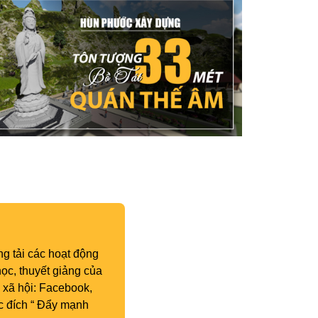
g tải các hoạt động
ọc, thuyết giảng của
 xã hội: Facebook,
c đích “ Đẩy mạnh