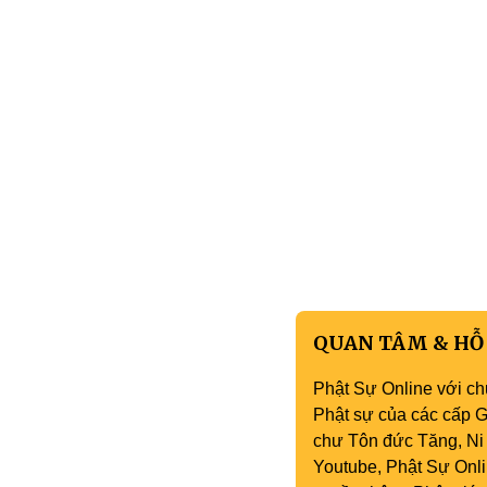
QUAN TÂM & HỖ
Phật Sự Online với ch
Phật sự của các cấp Gi
chư Tôn đức Tăng, Ni 
Youtube, Phật Sự Onli