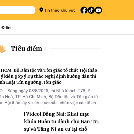
Tin theo khu vực
 Điển
Tiêu điểm
.HCM: Bộ Dân tộc và Tôn giáo tổ chức Hội thảo
y ý kiến góp ý Dự thảo Nghị định hướng dẫn thi
nh Luật Tín ngưỡng, tôn giáo
O – Sáng ngày 03/8/2026, tại Nhà khách T78, P.
ân Hoà, TP. Hồ Chí Minh, Bộ Dân tộc và Tôn giáo tổ
c Hội thảo lấy ý kiến chức sắc, chức việc các tổ chức
 giáo, người đại diện, Ban Quản lý cơ sở tín ngưỡng
[Video] Đồng Nai: Khai mạc
c tỉnh, thành phố khu vực phía Nam nhằm góp ý hoàn
ện hồ sơ Dự thảo Nghị định quy định chi tiết một số
khóa Huân tu dành cho Ban Trị
ều và biện pháp để tổ chức
sự và Tăng Ni an cư tại chỗ