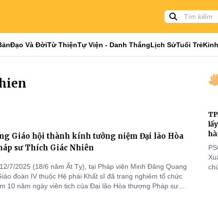
Bản
Đạo Và Đời
Từ Thiện
Tự Viện - Danh Thắng
Lịch Sử
Tuổi Trẻ
Kinh
nhien
TP
lấ
hà
ng Giáo hội thành kính tưởng niệm Đại lão Hòa
háp sư Thích Giác Nhiên
PS
Xu
12/7/2025 (18/6 năm Ất Tỵ), tại Pháp viện Minh Đăng Quang
chứ
iáo đoàn IV thuộc Hệ phái Khất sĩ đã trang nghiêm tổ chức
tôn
ệm 10 năm ngày viên tịch của Đại lão Hòa thượng Pháp sư
cá
Nhiên – bậc Trưởng lão mô phạm, vị Pháp sư uyên thâm của
thi
đi