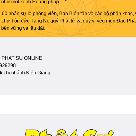
áo như một kênh Hoằng pháp …”
 60 nhân sự là phóng viên, Ban Biên tập và các bộ phận khác, 
ủa chư Tôn đức Tăng Ni, quý Phật tử và quý vị yêu mến Đạo Phậ
bền vững và lâu dài.
 PHAT SU ONLINE
929298
 chi nhánh Kiên Giang