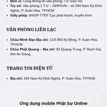
Đơn vị:
Cổng thông tin văn phòng T.Ư Giáo hội
Trụ sở:
Văn phòng 2 T.Ư – GHPGVN – số 294 Nam Kỳ Khởi
Nghĩa, P. Xuân Hòa, TP.HCM
Giấy phép:
84/GP-TTĐT Cục phát thanh, truyền hình
VĂN PHÒNG LIÊN LẠC
Chùa Minh Đạo Địa chỉ:
12/3 BIS Kỳ Đồng, P. Xuân Hòa,
TP.HCM
Chùa Phật Quang – Địa chỉ:
83 Quang Trung, P. Rạch Giá,
tỉnh An Giang
TRANG TIN ĐIỆN TỬ
Địa chỉ:
294 Nam Kỳ Khởi Nghĩa, P. Xuân Hòa, TP.HCM
Ứng dụng mobile Phật Sự Online