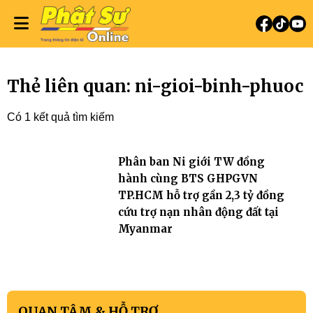
Thẻ liên quan: ni-gioi-binh-phuoc
Có 1 kết quả tìm kiếm
Phân ban Ni giới TW đồng
hành cùng BTS GHPGVN
TP.HCM hỗ trợ gần 2,3 tỷ đồng
cứu trợ nạn nhân động đất tại
Myanmar
QUAN TÂM & HỖ TRỢ