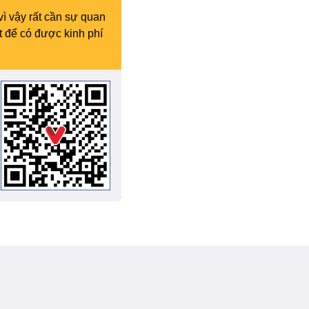
vì vậy rất cần sự quan
t để có được kinh phí