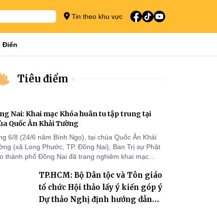
Tin theo khu vực
 Điển
Tiêu điểm
ng Nai: Khai mạc Khóa huân tu tập trung tại
ùa Quốc Ân Khải Tường
ng 6/8 (24/6 năm Bính Ngọ), tại chùa Quốc Ân Khải
ờng (xã Long Phước, TP. Đồng Nai), Ban Trị sự Phật
áo thành phố Đồng Nai đã trang nghiêm khai mạc
a huân tu tập trung trong mùa An cư kiết hạ Phật lịch
TP.HCM: Bộ Dân tộc và Tôn giáo
70 dành cho chư Tăng hành giả an cư tại chỗ khu vực
I, VIII và trường hạ chùa Quốc Ân Khải Tường.
tổ chức Hội thảo lấy ý kiến góp ý
Dự thảo Nghị định hướng dẫn
thi hành Luật Tín ngưỡng, tôn