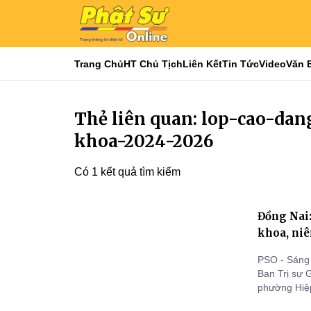
Trang Chủ
HT Chủ Tịch
Liên Kết
Tin Tức
Video
Văn 
Thẻ liên quan: lop-cao-da
khoa-2024-2026
Có 1 kết quả tìm kiếm
Đồng Nai:
khoa, niê
PSO - Sáng 
Ban Trị sự 
phường Hiệp
đẳng Phật h