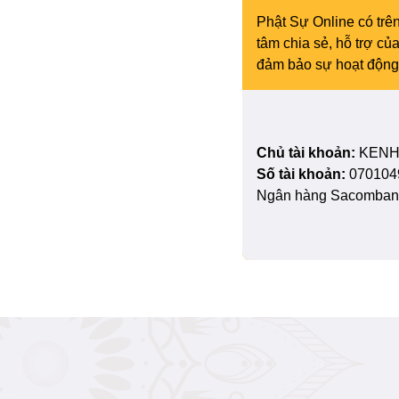
Phật Sự Online có trên
tâm chia sẻ, hỗ trợ c
đảm bảo sự hoạt động 
Chủ tài khoản:
KENH
Số tài khoản:
070104
Ngân hàng Sacombank