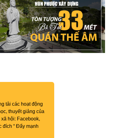
g tải các hoạt động
ọc, thuyết giảng của
 xã hội: Facebook,
c đích “ Đẩy mạnh