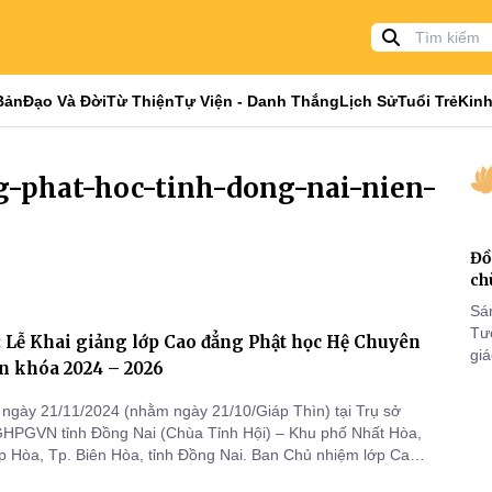
Bản
Đạo Và Đời
Từ Thiện
Tự Viện - Danh Thắng
Lịch Sử
Tuổi Trẻ
Kinh
ng-phat-hoc-tinh-dong-nai-nien-
Đồ
ch
Sá
Tư
 Lễ Khai giảng lớp Cao đẳng Phật học Hệ Chuyên
gi
n khóa 2024 – 2026
Khó
25
ngày 21/11/2024 (nhằm ngày 21/10/Giáp Thìn) tại Trụ sở
VI
GHPGVN tỉnh Đồng Nai (Chùa Tỉnh Hội) – Khu phố Nhất Hòa,
 Hòa, Tp. Biên Hòa, tỉnh Đồng Nai. Ban Chủ nhiệm lớp Cao
ọc chuyên khoa niên khóa 2024 – 2026 đã trang nghiêm tổ