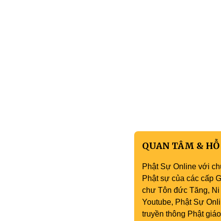
QUAN TÂM & HỖ
Phật Sự Online với ch
Phật sự của các cấp Gi
chư Tôn đức Tăng, Ni 
Youtube, Phật Sự Onli
truyền thông Phật gi