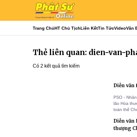
Trang Chủ
HT Chủ Tịch
Liên Kết
Tin Tức
Video
Văn 
Thẻ liên quan: dien-van-ph
Có 2 kết quả tìm kiếm
Diễn văn 
PSO - Nhân 
lão Hòa thư
toàn thể Ch
bào Phật tử
Diễn văn 
đản PL.2569
thượng C