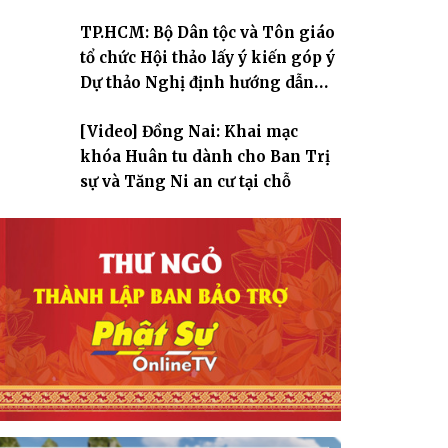
TP.HCM: Bộ Dân tộc và Tôn giáo
tổ chức Hội thảo lấy ý kiến góp ý
Dự thảo Nghị định hướng dẫn
thi hành Luật Tín ngưỡng, tôn
[Video] Đồng Nai: Khai mạc
giáo
khóa Huân tu dành cho Ban Trị
sự và Tăng Ni an cư tại chỗ