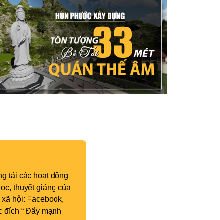
g tải các hoạt động
ọc, thuyết giảng của
 xã hội: Facebook,
c đích “ Đẩy mạnh