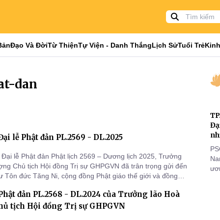
Bản
Đạo Và Đời
Từ Thiện
Tự Viện - Danh Thắng
Lịch Sử
Tuổi Trẻ
Kinh
at-dan
TP
Đạ
nh
Đại lễ Phật đản PL.2569 - DL.2025
PS
Đại lễ Phật đản Phật lịch 2569 – Dương lịch 2025, Trưởng
Nam
ợng Chủ tịch Hội đồng Trị sự GHPGVN đã trân trọng gửi đến
ươn
ư Tôn đức Tăng Ni, cộng đồng Phật giáo thế giới và đồng
nhằ
 lời chúc mừng đại hoan hỷ, cùng bài Diễn văn Đại lễ Phật
gi
Phật đản PL.2568 - DL.2024 của Trưởng lão Hoà
 - DL.2025.
hủ tịch Hội đồng Trị sự GHPGVN