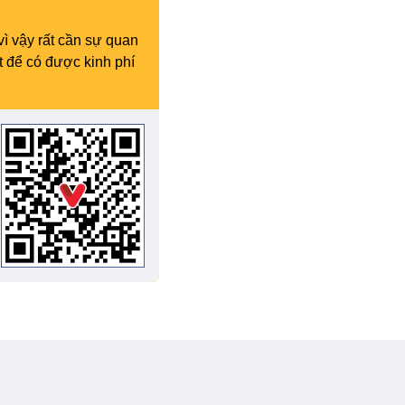
vì vậy rất cần sự quan
t để có được kinh phí