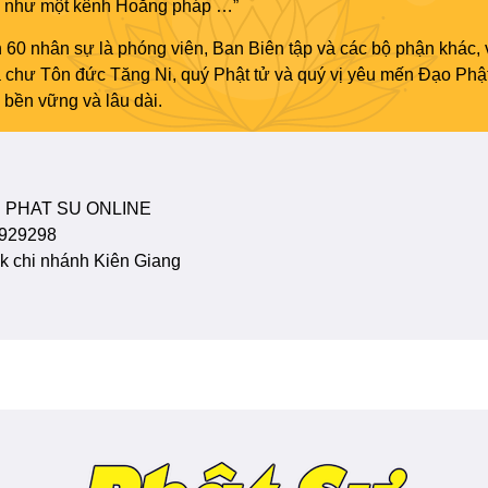
áo như một kênh Hoằng pháp …”
 60 nhân sự là phóng viên, Ban Biên tập và các bộ phận khác, 
ủa chư Tôn đức Tăng Ni, quý Phật tử và quý vị yêu mến Đạo Phậ
bền vững và lâu dài.
 PHAT SU ONLINE
929298
 chi nhánh Kiên Giang