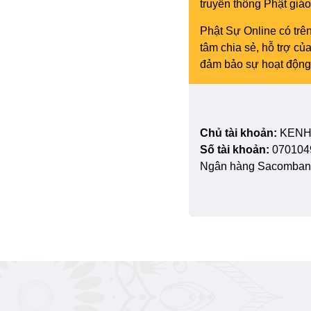
truyền thông Phật gi
Phật Sự Online có trên
tâm chia sẻ, hỗ trợ c
đảm bảo sự hoạt động 
Chủ tài khoản:
KENH
Số tài khoản:
070104
Ngân hàng Sacombank