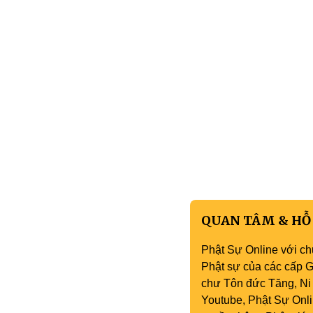
QUAN TÂM & HỖ
Phật Sự Online với ch
Phật sự của các cấp Gi
chư Tôn đức Tăng, Ni 
Youtube, Phật Sự Onli