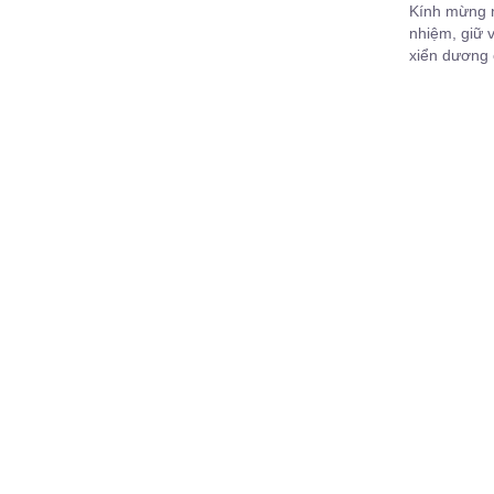
Kính mừng n
nhiệm, giữ 
xiển dương 
nhân gian.