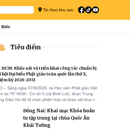
Tin theo khu vực
 Điển
Tiêu điểm
. HCM: Khảo sát và triển khai công tác chuẩn bị
i hội Đại biểu Phật giáo toàn quốc lần thứ X,
iệm kỳ 2026-2031
O – Sáng ngày 07/8/2026, tại Học viện Phật giáo Việt
 tại TP. HCM - Cơ sở II (xã Bình Lợi), đoàn Trung
g Giáo hội đã tổ chức phiên họp và khảo sát thực tế
m triển khai công tác chuẩn bị Đại hội Đại biểu Phật
Đồng Nai: Khai mạc Khóa huân
áo toàn quốc lần thứ X, nhiệm kỳ 2026-2031.
tu tập trung tại chùa Quốc Ân
Khải Tường