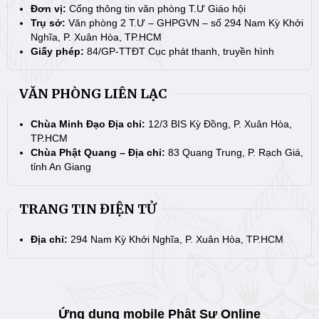
Đơn vị:
Cổng thông tin văn phòng T.Ư Giáo hội
Trụ sở:
Văn phòng 2 T.Ư – GHPGVN – số 294 Nam Kỳ Khởi
Nghĩa, P. Xuân Hòa, TP.HCM
Giấy phép:
84/GP-TTĐT Cục phát thanh, truyền hình
VĂN PHÒNG LIÊN LẠC
Chùa Minh Đạo Địa chỉ:
12/3 BIS Kỳ Đồng, P. Xuân Hòa,
TP.HCM
Chùa Phật Quang – Địa chỉ:
83 Quang Trung, P. Rạch Giá,
tỉnh An Giang
TRANG TIN ĐIỆN TỬ
Địa chỉ:
294 Nam Kỳ Khởi Nghĩa, P. Xuân Hòa, TP.HCM
Ứng dụng mobile Phật Sự Online