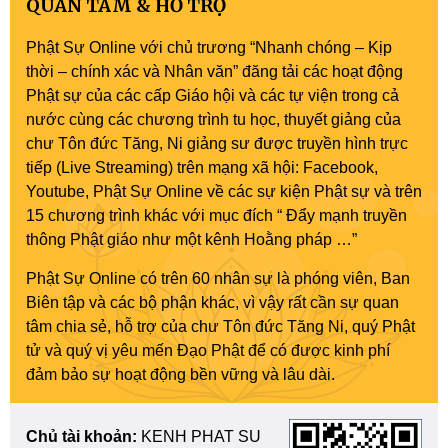
QUAN TÂM & HỖ TRỢ
Phật Sự Online với chủ trương “Nhanh chóng – Kịp
thời – chính xác và Nhân văn” đăng tải các hoạt động
Phật sự của các cấp Giáo hội và các tự viện trong cả
nước cùng các chương trình tu học, thuyết giảng của
chư Tôn đức Tăng, Ni giảng sư được truyền hình trực
tiếp (Live Streaming) trên mạng xã hội: Facebook,
Youtube, Phật Sự Online về các sự kiện Phật sự và trên
15 chương trình khác với mục đích “ Đẩy mạnh truyền
thông Phật giáo như một kênh Hoằng pháp …”
Phật Sự Online có trên 60 nhân sự là phóng viên, Ban
Biên tập và các bộ phận khác, vì vậy rất cần sự quan
tâm chia sẻ, hỗ trợ của chư Tôn đức Tăng Ni, quý Phật
tử và quý vị yêu mến Đạo Phật để có được kinh phí
đảm bảo sự hoạt động bền vững và lâu dài.
Chủ tài khoản:
KENH PHAT SU